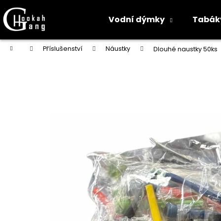
K
o
Vodní dýmky
Tabák
Zpět
Zpět
š
do
do
í
Přejít
Domů
Příslušenství
Náustky
Dlouhé naustky 50ks
na
k
obchodu
obchodu
obsah