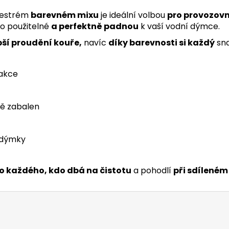
estrém
barevném mixu
je ideální volbou
pro provozovn
no použitelné
a perfektně padnou
k vaší vodní dýmce.
pší proudění kouře,
navíc
díky barevnosti si každý
sn
 akce
ně zabalen
 dýmky
o každého, kdo dbá na čistotu
a pohodlí
při sdíleném