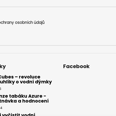
chrany osobních údajů
ky
Facebook
Cubes – revoluce
uhlíky o vodní dýmky
5
nze tabáku Azure -
tnávka a hodnocení
24
i vyčistit vodní