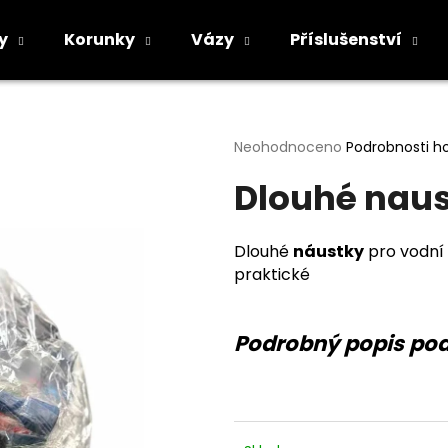
y
Korunky
Vázy
Příslušenství
Co potřebujete najít?
Průměrné
Neohodnoceno
Podrobnosti h
hodnocení
Dlouhé naus
produktu
HLEDAT
je
0,0
z
Dlouhé
náustky
pro vodní
5
Doporučujeme
praktické
hvězdiček.
Podrobný popis po