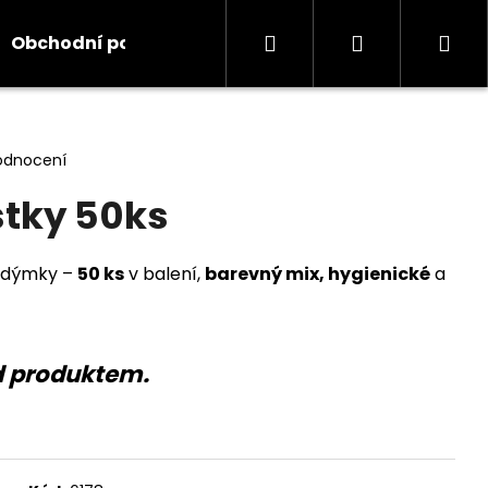
Hledat
Přihlášení
Ná
Obchodní podmínky
Kontakty
Informace
koš
odnocení
tky 50ks
 dýmky –
50 ks
v balení,
barevný mix, hygienické
a
d produktem.