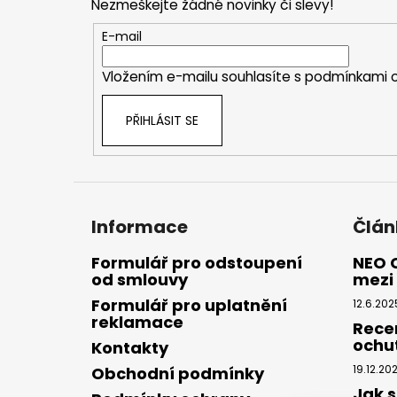
Nezmeškejte žádné novinky či slevy!
a
t
E-mail
í
Vložením e-mailu souhlasíte s
podmínkami o
PŘIHLÁSIT SE
Informace
Člán
Formulář pro odstoupení
NEO 
od smlouvy
mezi 
Formulář pro uplatnění
12.6.202
reklamace
Rece
ochu
Kontakty
19.12.20
Obchodní podmínky
Jak s