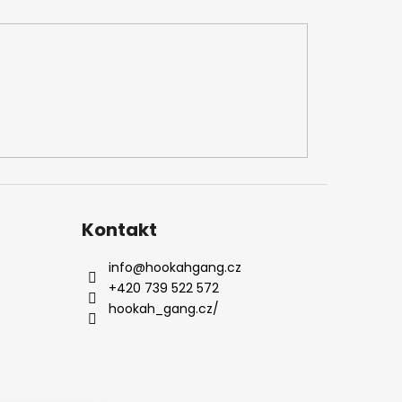
Kontakt
info
@
hookahgang.cz
+420 739 522 572
hookah_gang.cz/