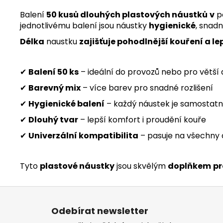
Balení
50 kusů dlouhých plastových náustků
v
p
jednotlivému balení jsou náustky
hygienické
, snad
Délka
naustku
zajišťuje pohodlnější kouření a le
✔
Balení 50 ks
– ideální do provozů nebo pro větší
✔
Barevný mix
– více barev pro snadné rozlišení
✔
Hygienické balení
– každý náustek je samostat
✔
Dlouhý tvar
– lepší komfort i proudění kouře
✔
Univerzální kompatibilita
– pasuje na všechny
Tyto
plastové náustky
jsou skvělým
doplňkem
pr
Z
á
Odebírat newsletter
p