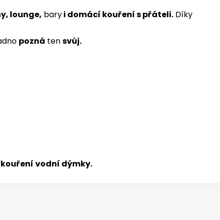
y, lounge,
bary
i domácí kouření s přáteli.
Díky
adno
pozná
ten
svůj.
 kouření
vodní dýmky.