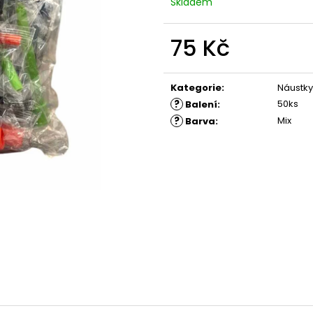
Skladem
75 Kč
Měrná
cena:
Kategorie
:
Náustky
?
50ks
Balení
:
?
Mix
Barva
: