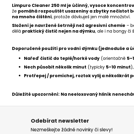
Limpuro Cleaner 250 ml je účinný, vysoce koncentrov
že
pomáhá rozpouštět usazeniny a zbytky nečistot 
na mnoho čištění
, protože dávkuješ jen malé množství.
Složení je navržené šetrněji než agresivní chemie
– be
dělá
praktický čistič nejen na dýmku
, ale i na bongy č
Doporučené použití pro vodní dýmku (jednoduše a ú
Nařeď čistič do teplé/horké vody
(orientačně
5–1
Nech působit několik minut
(typicky
5–10 minut
)
Protřepej / promíchej, roztok vylij a několikrát 
Důležité upozornění:
Na neeloxovaný hliník nenecháv
Z
á
Odebírat newsletter
p
Nezmeškejte žádné novinky či slevy!
a