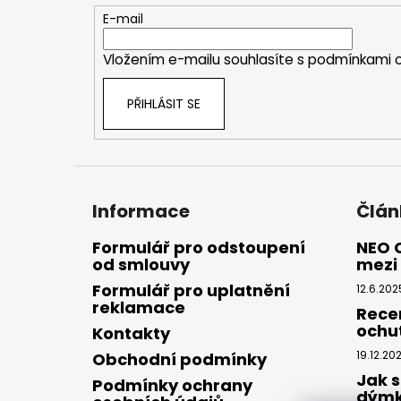
t
E-mail
í
Vložením e-mailu souhlasíte s
podmínkami o
PŘIHLÁSIT SE
Informace
Člán
Formulář pro odstoupení
NEO 
od smlouvy
mezi 
Formulář pro uplatnění
12.6.202
reklamace
Rece
ochu
Kontakty
19.12.20
Obchodní podmínky
Jak s
Podmínky ochrany
dým