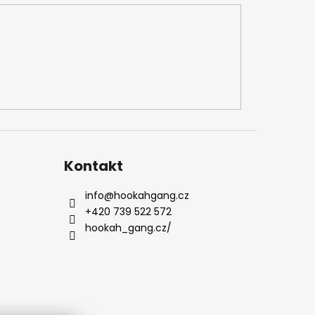
Kontakt
info
@
hookahgang.cz
+420 739 522 572
hookah_gang.cz/