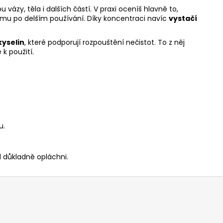
 vázy, těla i dalších částí. V praxi oceníš hlavně to,
jmu po delším používání. Díky koncentraci navíc
vystačí
kyselin
, které podporují rozpouštění nečistot. To z něj
k použití.
u.
d důkladně opláchni.