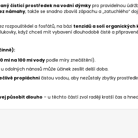
aný čisticí prostředek na vodní dýmky
pro pravidelnou údržbu
bez námahy
, takže se snadno zbavíš zápachu a „zatuchlého“ do
z rozpouštědel a fosfátů, na bázi
tenzidů a solí organických 
i šlukovky, když chceš mít vybavení dlouhodobě čisté a připravené 
činně):
0 ml na 100 ml vody
podle míry znečištění).
, u odolných nánosů může účinek zesílit delší doba.
pečlivě propláchni
čistou vodou, aby nezůstaly zbytky prostředk
ej působit dlouho
– u těchto částí zvol raději kratší čas a hne