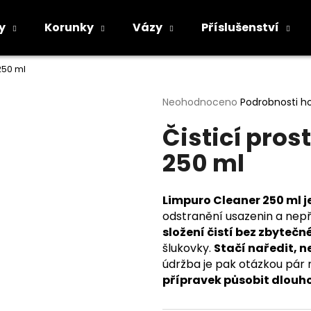
y
Korunky
Vázy
Příslušenství
250 ml
Co potřebujete najít?
Průměrné
Neohodnoceno
Podrobnosti h
hodnocení
Čisticí pro
produktu
HLEDAT
je
250 ml
0,0
z
5
Doporučujeme
hvězdiček.
Limpuro Cleaner 250 ml 
odstranění usazenin a nep
složení čistí bez zbytečn
šlukovky.
Stačí naředit, 
údržba je pak otázkou pár 
přípravek působit dlouho