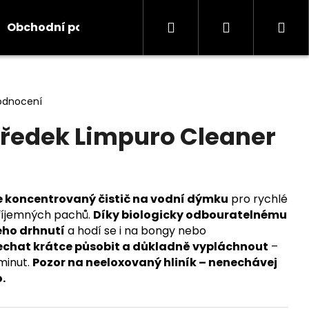
Hledat
Přihlášení
Ná
Obchodní podmínky
Kontakty
Informace
koš
odnocení
středek Limpuro Cleaner
je koncentrovaný čistič na vodní dýmku
pro rychlé
říjemných pachů.
Díky biologicky odbouratelnému
ého drhnutí
a hodí se i na bongy nebo
nechat krátce působit a důkladně vypláchnout
–
minut.
Pozor na neeloxovaný hliník – nenechávej
.