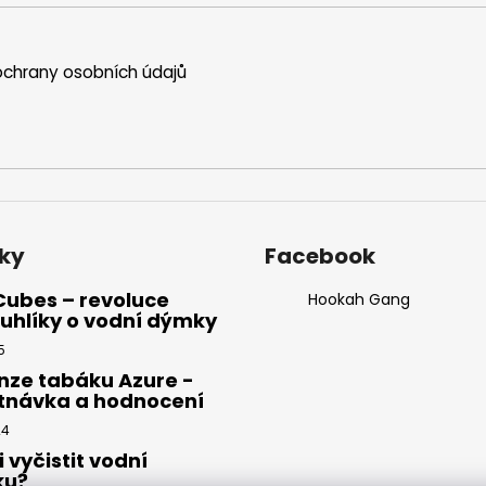
chrany osobních údajů
ky
Facebook
Cubes – revoluce
Hookah Gang
uhlíky o vodní dýmky
5
nze tabáku Azure -
tnávka a hodnocení
24
i vyčistit vodní
ku?