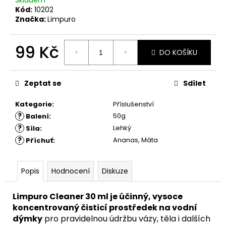
č
Skladem
Kód:
10202
u
Značka:
Limpuro
j
e
m
99 Kč
DO KOŠÍKU
e
Měrná
cena:
Zeptat se
Sdílet
Kategorie
:
Příslušenství
?
50g
Balení
:
?
Lehký
Síla
:
?
Ananas, Máta
Příchuť
:
Popis
Hodnocení
Diskuze
Limpuro Cleaner 30 ml je účinný, vysoce
koncentrovaný čisticí prostředek na vodní
dýmky
pro pravidelnou údržbu vázy, těla i dalších