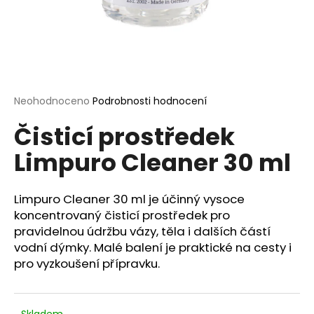
a
j
í
t
?
Průměrné
Neohodnoceno
Podrobnosti hodnocení
hodnocení
Čisticí prostředek
produktu
je
Limpuro Cleaner 30 ml
0,0
HLEDAT
z
5
hvězdiček.
Limpuro Cleaner 30 ml je účinný vysoce
koncentrovaný čisticí prostředek pro
D
pravidelnou údržbu vázy, těla i dalších částí
o
vodní dýmky. Malé balení je praktické na cesty i
p
pro vyzkoušení přípravku.
o
r
u