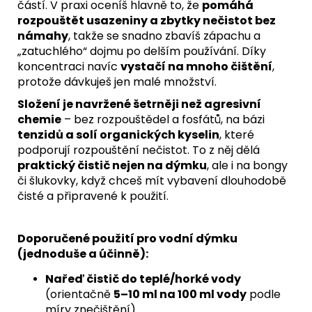
částí. V praxi oceníš hlavně to, že
pomáhá
rozpouštět usazeniny a zbytky nečistot bez
námahy
, takže se snadno zbavíš zápachu a
„zatuchlého“ dojmu po delším používání. Díky
koncentraci navíc
vystačí na mnoho čištění
,
protože dávkuješ jen malé množství.
Složení je navržené šetrněji než agresivní
chemie
– bez rozpouštědel a fosfátů, na bázi
tenzidů a solí organických kyselin
, které
podporují rozpouštění nečistot. To z něj dělá
praktický čistič nejen na dýmku
, ale i na bongy
či šlukovky, když chceš mít vybavení dlouhodobě
čisté a připravené k použití.
Doporučené použití pro vodní dýmku
(jednoduše a účinně):
Nařeď čistič do teplé/horké vody
(orientačně
5–10 ml na 100 ml vody
podle
míry znečištění).