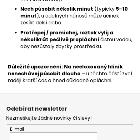
Nech působit několik minut
(typicky
5–10
minut
), u odolných nánosů může účinek
zesílit delší doba.
Protřepej / promíchej, roztok vylij a
několikrát pečlivě propláchni
čistou vodou,
aby nezůstaly zbytky prostředku.
Důležité upozornění:
Na neeloxovaný hliník
nenechávej působit dlouho
– u těchto částí zvol
raději kratší čas a hned důkladně opláchni.
Z
á
Odebírat newsletter
p
Nezmeškejte žádné novinky či slevy!
a
t
E-mail
í