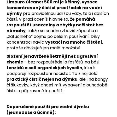
Limpuro Cleaner 500 ml je účinný, vysoce
koncentrovaný čisticí prostředek na vodní
dýmky
pro pravidelnou údržbu vázy, těla i dalších
částí. V praxi oceníš hlavně to, že
pomáhá
rozpouštět usazeniny a zbytky nečistot bez
námahy
, takže se snadno zbavíš zápachu a
„zatuchlého“ dojmu po delším používání. Díky
koncentraci navíc
vystačí na mnoho čištění
,
protože dávkuješ jen malé množství.
Složení je navržené šetrněji než agresivní
chemie
– bez rozpouštědel a fosfátů, na bázi
tenzidů a solí organických kyselin
, které
podporují rozpouštění nečistot. To z něj dělá
praktický čistič nejen na dýmku
, ale i na bongy
či šlukovky, když chceš mít vybavení dlouhodobě
čisté a připravené k použití.
Doporučené použití pro vodní dýmku
(jednoduše a účinně):