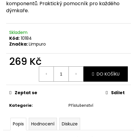
č
komponentů. Praktický pomocník pro každého
u
dýmkaře.
j
e
m
Skladem
e
Kód:
10184
Značka:
Limpuro
269 Kč
Měrná
DO KOŠÍKU
cena:
Zeptat se
Sdílet
Kategorie
:
Příslušenství
Popis
Hodnocení
Diskuze