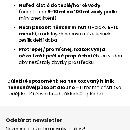
Nařeď čistič do teplé/horké vody
(orientačně
5–10 ml na 100 ml vody
podle
míry znečištění).
Nech působit několik minut
(typicky
5–10
minut
), u odolných nánosů může účinek
zesílit delší doba.
Protřepej / promíchej, roztok vylij a
několikrát pečlivě propláchni
čistou vodou,
aby nezůstaly zbytky prostředku.
Důležité upozornění:
Na neeloxovaný hliník
nenechávej působit dlouho
– u těchto částí zvol
raději kratší čas a hned důkladně opláchni.
Z
á
Odebírat newsletter
p
Nezmeškejte žádné novinky či slevy!