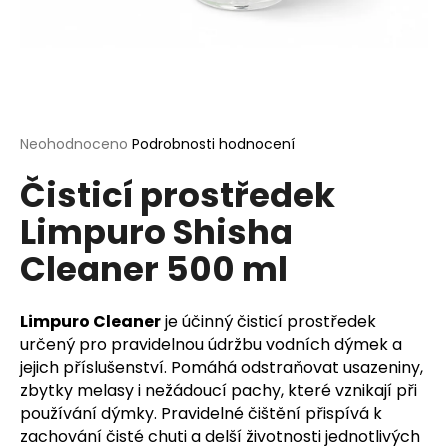
a
j
í
t
?
Průměrné
Neohodnoceno
Podrobnosti hodnocení
hodnocení
Čisticí prostředek
produktu
je
Limpuro Shisha
0,0
HLEDAT
z
Cleaner 500 ml
5
hvězdiček.
D
Limpuro Cleaner
je účinný čisticí prostředek
o
určený pro pravidelnou údržbu vodních dýmek a
p
jejich příslušenství. Pomáhá odstraňovat usazeniny,
o
zbytky melasy i nežádoucí pachy, které vznikají při
r
používání dýmky. Pravidelné čištění přispívá k
u
zachování čisté chuti a delší životnosti jednotlivých