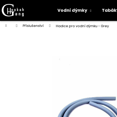
K
o
Vodní dýmky
Tabák
Zpět
Zpět
š
do
do
í
Přejít
Domů
Příslušenství
Hadice pro vodní dýmku - Grey
na
k
obchodu
obchodu
obsah