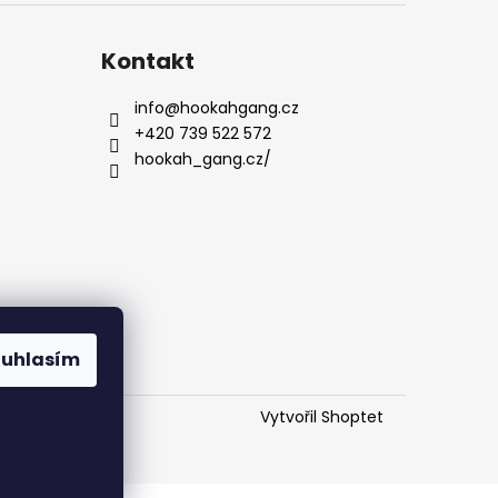
Kontakt
info
@
hookahgang.cz
+420 739 522 572
hookah_gang.cz/
ouhlasím
Vytvořil Shoptet