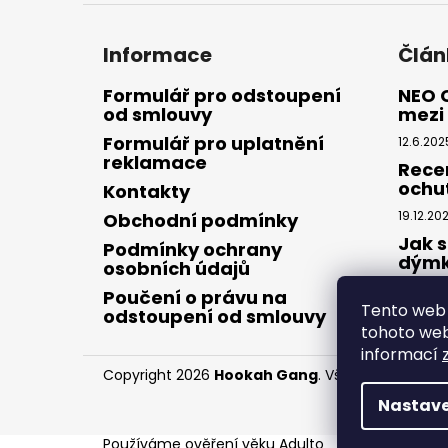
Informace
Člán
Formulář pro odstoupení
NEO 
od smlouvy
mezi 
Formulář pro uplatnění
12.6.202
reklamace
Rece
ochu
Kontakty
19.12.20
Obchodní podmínky
Jak s
Podmínky ochrany
dým
osobních údajů
28.8.20
Poučení o právu na
Tento web 
odstoupení od smlouvy
tohoto webu
informací
Copyright 2026
Hookah Gang
. Všechna práva v
Nastave
Používáme
ověření věku Adulto