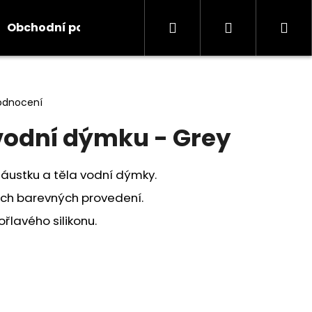
Hledat
Přihlášení
Ná
Obchodní podmínky
Kontakty
Informace
koš
odnocení
vodní dýmku - Grey
náustku a těla vodní dýmky.
ých barevných provedení.
řlavého silikonu.