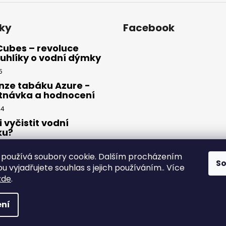
ky
Facebook
Cubes – revoluce
uhlíky o vodní dýmky
5
nze tabáku Azure -
tnávka a hodnocení
24
i vyčistit vodní
ku?
23
používá soubory cookie. Dalším procházením
S
 vyjadřujete souhlas s jejich používáním.. Více
zde
.
yhrazena.
ní