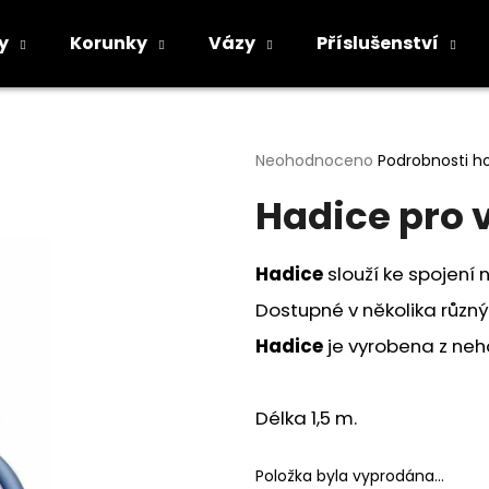
y
Korunky
Vázy
Příslušenství
Co potřebujete najít?
Průměrné
Neohodnoceno
Podrobnosti h
hodnocení
Hadice pro 
produktu
HLEDAT
je
0,0
z
Hadice
slouží ke spojení 
5
Doporučujeme
hvězdiček.
Dostupné v několika různ
Hadice
je vyrobena z neho
Délka 1,5 m.
Položka byla vyprodána…