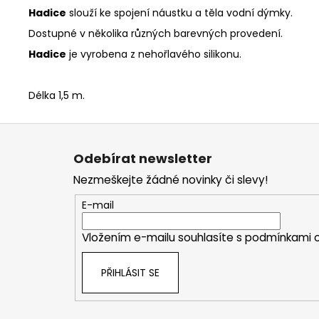
Hadice
slouží ke spojení náustku a těla vodní dýmky.
Dostupné v několika různých barevných provedení.
Hadice
je vyrobena z nehořlavého silikonu.
Délka 1,5 m.
Z
á
Odebírat newsletter
p
Nezmeškejte žádné novinky či slevy!
a
t
E-mail
í
Vložením e-mailu souhlasíte s
podmínkami o
PŘIHLÁSIT SE