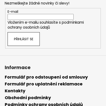
a
Nezmeškejte žádné novinky či slevy!
a
c
t
E-mail
í
í
p
Vložením e-mailu souhlasíte s
podmínkami
r
ochrany osobních údajů
v
k
PŘIHLÁSIT SE
y
v
ý
p
i
s
Informace
u
Formulář pro odstoupení od smlouvy
Formulář pro uplatnění reklamace
Kontakty
Obchodní podmínky
Podmínky ochrany osobních údajů