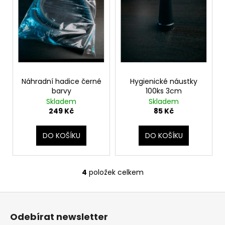
č
u
j
e
m
e
Náhradní hadice černé
Hygienické náustky
barvy
100ks 3cm
Skladem
Skladem
249 Kč
85 Kč
DO KOŠÍKU
DO KOŠÍKU
4
položek celkem
O
v
Z
l
á
á
Odebírat newsletter
d
p