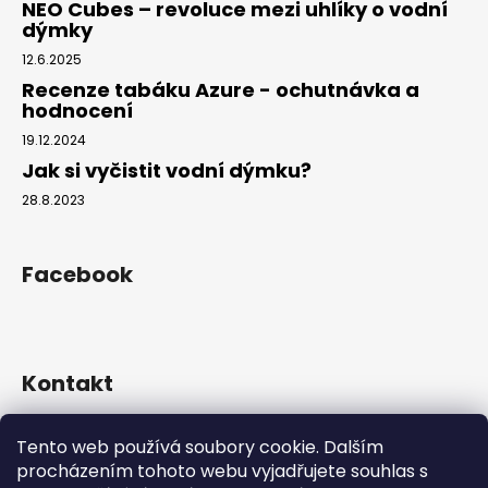
NEO Cubes – revoluce mezi uhlíky o vodní
dýmky
12.6.2025
Recenze tabáku Azure - ochutnávka a
hodnocení
19.12.2024
Jak si vyčistit vodní dýmku?
28.8.2023
Facebook
Kontakt
info
@
hookahgang.cz
Tento web používá soubory cookie. Dalším
+420 739 522 572
procházením tohoto webu vyjadřujete souhlas s
hookah_gang.cz/