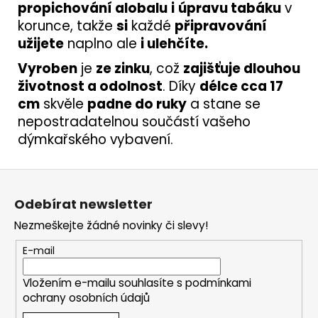
propichování alobalu
i
úpravu tabáku
v
korunce, takže
si
každé
připravování
užijete
naplno ale
i ulehčíte.
Vyroben
je
ze zinku
, což
zajišťuje dlouhou
životnost a odolnost
. Díky
délce cca 17
cm
skvěle
padne do ruky
a stane se
nepostradatelnou součástí vašeho
dýmkařského vybavení.
Z
á
Odebírat newsletter
p
Nezmeškejte žádné novinky či slevy!
a
t
E-mail
í
Vložením e-mailu souhlasíte s
podmínkami
ochrany osobních údajů