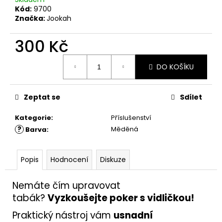
č
Kód:
9700
u
Značka:
Jookah
j
e
300 Kč
m
e
Měrná
DO KOŠÍKU
cena:
Zeptat se
Sdílet
Kategorie
:
Příslušenství
?
Měděná
Barva
:
Popis
Hodnocení
Diskuze
Nemáte čím upravovat
tabák?
Vyzkoušejte poker s vidličkou!
Praktický nástroj vám
usnadní