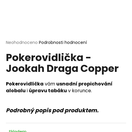
a
j
í
t
?
Průměrné
Neohodnoceno
Podrobnosti hodnocení
hodnocení
Pokerovidlička -
produktu
je
Jookah Draga Copper
0,0
HLEDAT
z
5
hvězdiček.
Pokerovidlička
vám
usnadní propichování
alobalu
i
úpravu tabáku
v korunce.
D
o
p
Podrobný popis pod produktem.
o
r
u
Skladem