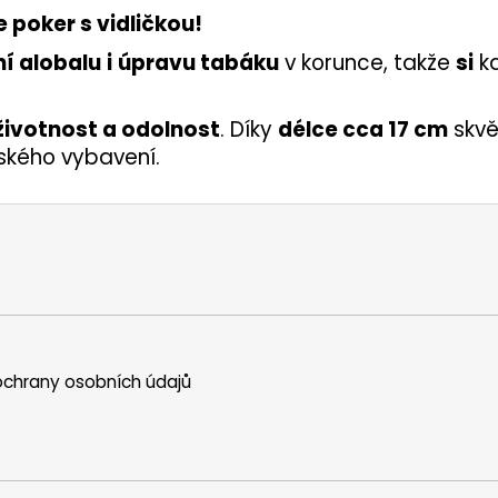
 poker s vidličkou!
í alobalu
i
úpravu tabáku
v korunce, takže
si
k
 životnost a odolnost
. Díky
délce cca 17 cm
skvě
ského vybavení.
chrany osobních údajů