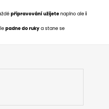
aždé
připravování užijete
naplno ale
i
le
padne do ruky
a stane se