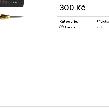
300 Kč
Měrná
cena:
Kategorie
:
Přísluše
?
Zlatá
Barva
: