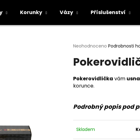
y
Korunky
Vázy
Příslušenství
Co potřebujete najít?
Průměrné
Neohodnoceno
Podrobnosti h
hodnocení
Pokerovidli
produktu
HLEDAT
je
0,0
z
Pokerovidlička
vám
usna
5
Doporučujeme
korunce.
hvězdiček.
Podrobný popis pod 
Skladem
K