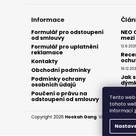
Informace
Člán
Formulář pro odstoupení
NEO 
od smlouvy
mezi 
Formulář pro uplatnění
12.6.202
reklamace
Rece
ochu
Kontakty
19.12.20
Obchodní podmínky
Jak s
Podmínky ochrany
dým
osobních údajů
28.8.20
Poučení o právu na
Tento web 
odstoupení od smlouvy
tohoto webu
informací
Copyright 2026
Hookah Gang
. Všechna práva v
Nastave