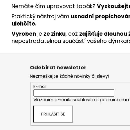
Nemáte čím upravovat tabák?
Vyzkoušejte
Praktický nástroj vám
usnadní propichován
ulehčíte.
Vyroben
je
ze zinku
, což
zajišťuje dlouhou
nepostradatelnou součástí vašeho dýmkař
Z
á
Odebírat newsletter
p
Nezmeškejte žádné novinky či slevy!
a
t
E-mail
í
Vložením e-mailu souhlasíte s
podmínkami o
PŘIHLÁSIT SE