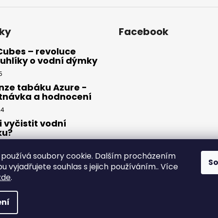
ky
Facebook
Cubes – revoluce
uhlíky o vodní dýmky
5
nze tabáku Azure -
tnávka a hodnocení
24
i vyčistit vodní
ku?
23
používá soubory cookie. Dalším procházením
S
 vyjadřujete souhlas s jejich používáním.. Více
zde
.
yhrazena.
ní