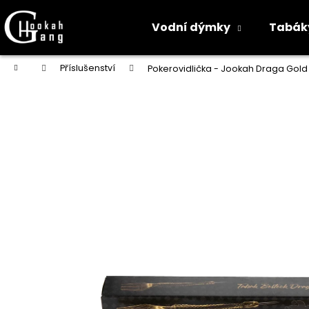
K
o
Vodní dýmky
Tabák
Zpět
Zpět
š
do
do
í
Přejít
Domů
Příslušenství
Pokerovidlička - Jookah Draga Gold
na
k
obchodu
obchodu
obsah