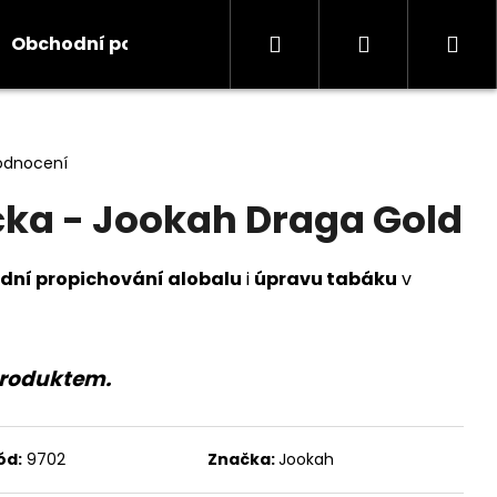
Hledat
Přihlášení
Ná
Obchodní podmínky
Kontakty
Informace
koš
odnocení
čka - Jookah Draga Gold
dní propichování alobalu
i
úpravu tabáku
v
produktem.
ód:
9702
Značka:
Jookah