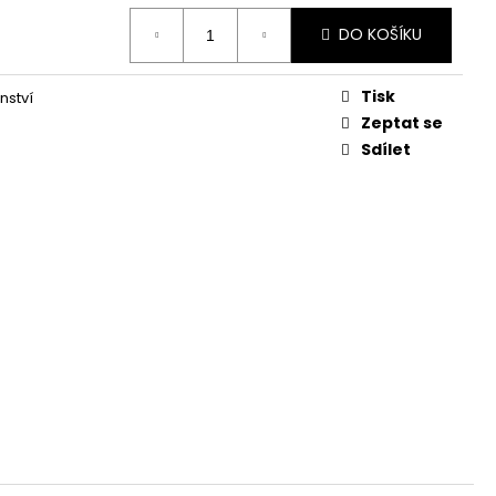
DO KOŠÍKU
Tisk
nství
Zeptat se
Sdílet