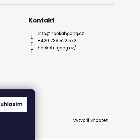
Kontakt
info
@
hookahgang.cz
+420 739 522 572
hookah_gang.cz/
ouhlasím
Vytvořil Shoptet