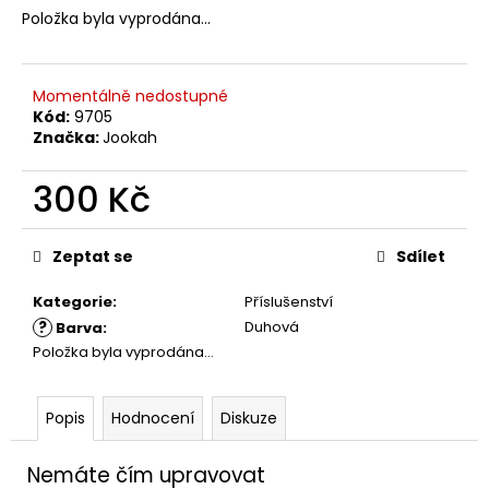
č
Položka byla vyprodána…
u
j
e
m
Momentálně nedostupné
Kód:
9705
e
Značka:
Jookah
300 Kč
Měrná
cena:
Zeptat se
Sdílet
Kategorie
:
Příslušenství
?
Duhová
Barva
:
Položka byla vyprodána…
Popis
Hodnocení
Diskuze
Nemáte čím upravovat