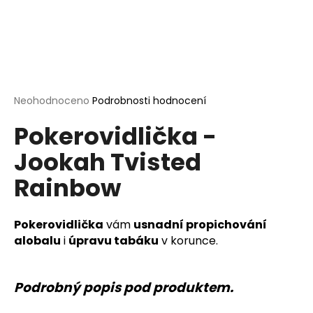
a
j
í
t
?
Průměrné
Neohodnoceno
Podrobnosti hodnocení
hodnocení
Pokerovidlička -
produktu
je
Jookah Tvisted
0,0
HLEDAT
z
Rainbow
5
hvězdiček.
D
Pokerovidlička
vám
usnadní propichování
o
alobalu
i
úpravu tabáku
v korunce.
p
o
r
Podrobný popis pod produktem.
u