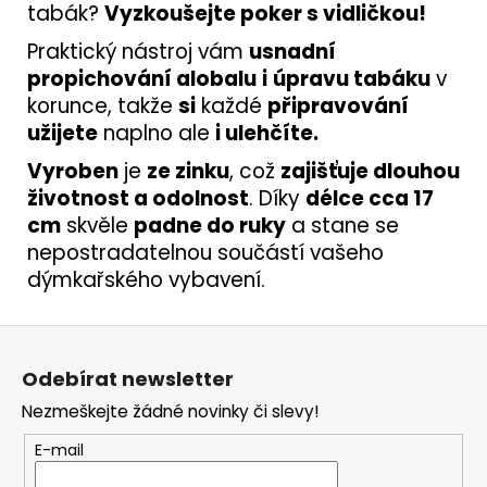
tabák?
Vyzkoušejte poker s vidličkou!
Praktický nástroj vám
usnadní
propichování alobalu
i
úpravu tabáku
v
korunce, takže
si
každé
připravování
užijete
naplno ale
i ulehčíte.
Vyroben
je
ze zinku
, což
zajišťuje dlouhou
životnost a odolnost
. Díky
délce cca 17
cm
skvěle
padne do ruky
a stane se
nepostradatelnou součástí vašeho
dýmkařského vybavení.
Z
á
Odebírat newsletter
p
Nezmeškejte žádné novinky či slevy!
a
t
E-mail
í