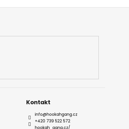
Kontakt
info
@
hookahgang.cz
+420 739 522 572
hookah_gang.cz/