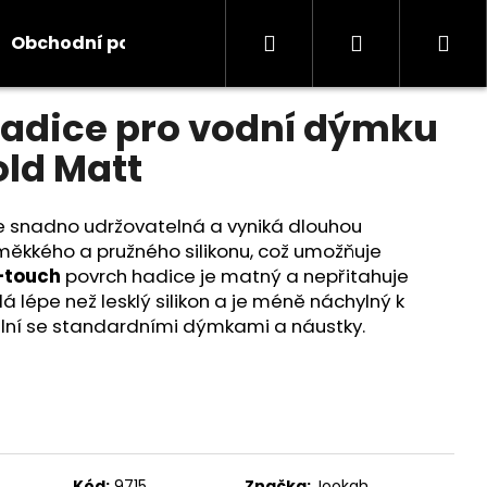
Hledat
Přihlášení
Ná
Obchodní podmínky
Kontakty
Informace
odnocení
hadice pro vodní dýmku
koš
old Matt
e snadno udržovatelná a vyniká dlouhou
 měkkého a pružného silikonu, což umožňuje
-touch
povrch hadice je matný a nepřitahuje
á lépe než lesklý silikon a je méně náchylný k
lní se standardními dýmkami a náustky.
Kód:
9715
Značka:
Jookah