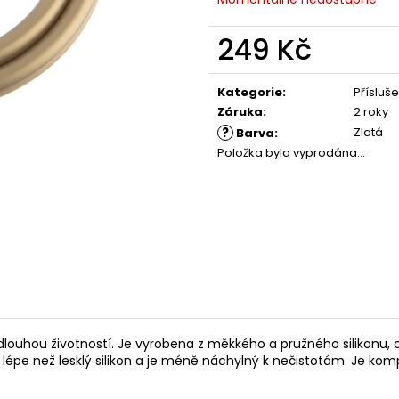
249 Kč
Měrná
cena:
Kategorie
:
Přísluše
Záruka
:
2 roky
?
Zlatá
Barva
:
Položka byla vyprodána…
dlouhou životností. Je vyrobena z měkkého a pružného silikonu
lépe než lesklý silikon a je méně náchylný k nečistotám. Je ko