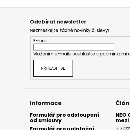
Z
á
Odebírat newsletter
p
Nezmeškejte žádné novinky či slevy!
a
t
E-mail
í
Vložením e-mailu souhlasíte s
podmínkami o
PŘIHLÁSIT SE
Informace
Člán
Formulář pro odstoupení
NEO 
od smlouvy
mezi 
Formulář pro uplatnění
12.6.202