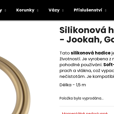
- Jookah, Gold Matt
y
Korunky
Vázy
Příslušenství
Průměrné
Neohodnoceno
Podrobnosti h
hodnocení
Co potřebujete najít?
Silikonová 
produktu
je
- Jookah, G
0,0
z
5
HLEDAT
hvězdiček.
Tato
silikonová hadice
j
životností. Je vyrobena z
pohodlné používání.
Soft
Doporučujeme
prach a vlákna, což vypad
nečistotám. Je kompatibi
Délka - 1,5 m
Položka byla vyprodána…
Momentálně nedostupné