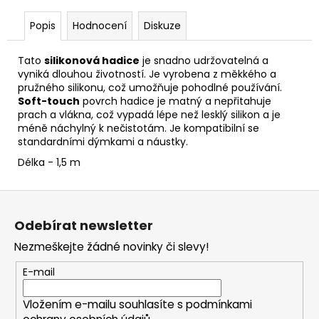
Popis
Hodnocení
Diskuze
Tato
silikonová hadice
je snadno udržovatelná a
vyniká dlouhou životností. Je vyrobena z měkkého a
pružného silikonu, což umožňuje pohodlné používání.
Soft-touch
povrch hadice je matný a nepřitahuje
prach a vlákna, což vypadá lépe než lesklý silikon a je
méně náchylný k nečistotám. Je kompatibilní se
standardními dýmkami a náustky.
Délka - 1,5 m
Z
á
Odebírat newsletter
p
Nezmeškejte žádné novinky či slevy!
a
t
E-mail
í
Vložením e-mailu souhlasíte s
podmínkami