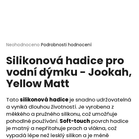
a
j
í
t
?
Průměrné
Neohodnoceno
Podrobnosti hodnocení
hodnocení
Silikonová hadice pro
produktu
je
vodní dýmku - Jookah,
0,0
HLEDAT
z
Yellow Matt
5
hvězdiček.
D
Tato
silikonová hadice
je snadno udržovatelná
o
a vyniká dlouhou životností. Je vyrobena z
p
měkkého a pružného silikonu, což umožňuje
o
pohodlné používání.
Soft-touch
povrch hadice
r
je matný a nepřitahuje prach a vlákna, což
u
vypadá lépe než lesklý silikon a je méně