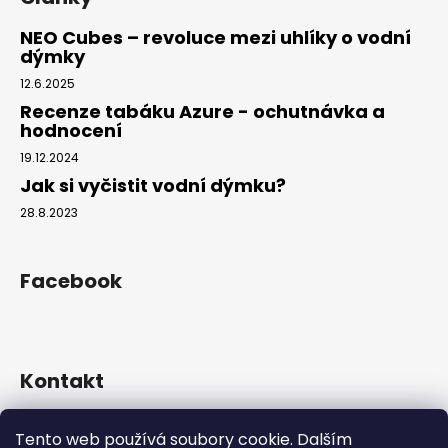
NEO Cubes – revoluce mezi uhlíky o vodní
dýmky
12.6.2025
Recenze tabáku Azure - ochutnávka a
hodnocení
19.12.2024
Jak si vyčistit vodní dýmku?
28.8.2023
Facebook
Kontakt
info
@
hookahgang.cz
Tento web používá soubory cookie. Dalším
+420 739 522 572