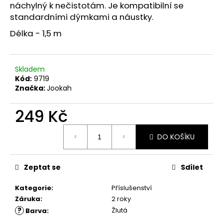
č
náchylný k nečistotám. Je kompatibilní se
u
standardními dýmkami a náustky.
j
e
Délka - 1,5 m
m
e
Skladem
Kód:
9719
Značka:
Jookah
249 Kč
Měrná
DO KOŠÍKU
cena:
Zeptat se
Sdílet
Kategorie
:
Příslušenství
Záruka
:
2 roky
?
Žlutá
Barva
: