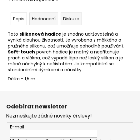
Popis
Hodnocení
Diskuze
Tato
silikonová hadice
je snadno udržovatelná a
vyniká dlouhou životností. Je vyrobena z měkkého a
pružného silikonu, což umožňuje pohodlné používání.
Soft-touch
povrch hadice je matný a nepřitahuje
prach a vlákna, což vypadá lépe než lesklý silikon a je
méně náchylný k nečistotám. Je kompatibilní se
standardními dýmkami a náustky.
Délka - 1,5 m
Z
á
Odebírat newsletter
p
Nezmeškejte žádné novinky či slevy!
a
t
E-mail
í