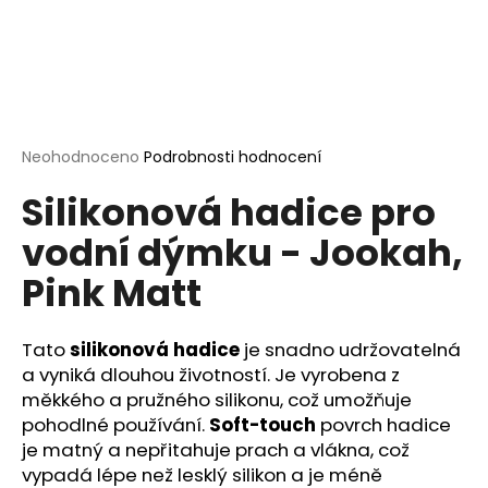
a
j
í
t
?
Průměrné
Neohodnoceno
Podrobnosti hodnocení
hodnocení
Silikonová hadice pro
produktu
je
vodní dýmku - Jookah,
0,0
HLEDAT
z
Pink Matt
5
hvězdiček.
D
Tato
silikonová hadice
je snadno udržovatelná
o
a vyniká dlouhou životností. Je vyrobena z
p
měkkého a pružného silikonu, což umožňuje
o
pohodlné používání.
Soft-touch
povrch hadice
r
je matný a nepřitahuje prach a vlákna, což
u
vypadá lépe než lesklý silikon a je méně