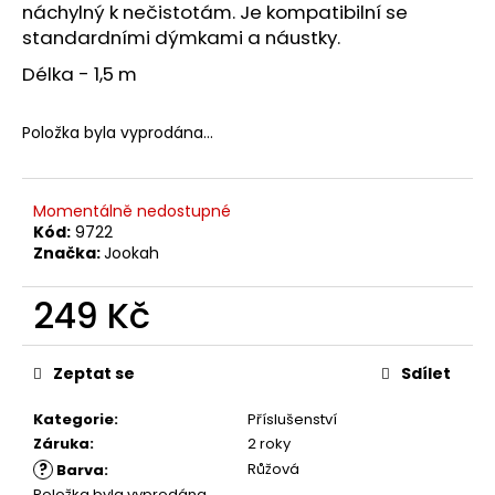
č
náchylný k nečistotám. Je kompatibilní se
u
standardními dýmkami a náustky.
j
e
Délka - 1,5 m
m
e
Položka byla vyprodána…
Momentálně nedostupné
Kód:
9722
Značka:
Jookah
249 Kč
Měrná
cena:
Zeptat se
Sdílet
Kategorie
:
Příslušenství
Záruka
:
2 roky
?
Růžová
Barva
:
Položka byla vyprodána…