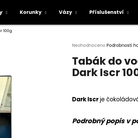
y
Korunky
Vázy
Příslušenství
r 100g
Co potřebujete najít?
Průměrné
Neohodnoceno
Podrobnosti h
hodnocení
Tabák do vo
produktu
HLEDAT
je
Dark Iscr 10
0,0
z
5
Doporučujeme
hvězdiček.
Dark Iscr
je čokoládová
Podrobný popis v p