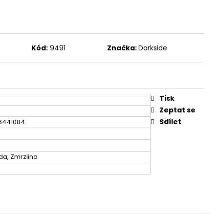
Kód:
9491
Značka:
Darkside
Tisk
Zeptat se
Sdílet
6441084
a, Zmrzlina