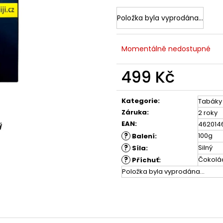
Položka byla vyprodána…
Momentálně nedostupné
499 Kč
Měrná
cena:
Kategorie
:
Tabáky
Záruka
:
2 roky
EAN
:
462014
?
100g
Balení
:
?
Silný
Síla
:
?
Čokolád
Příchuť
:
Položka byla vyprodána…