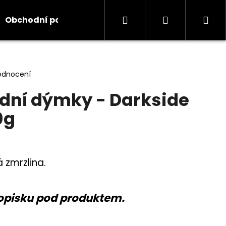
Hledat
Přihlášení
Ná
Obchodní podmínky
Kontakty
Informace
koš
odnocení
dní dýmky - Darkside
0g
 zmrzlina.
opisku pod produktem.