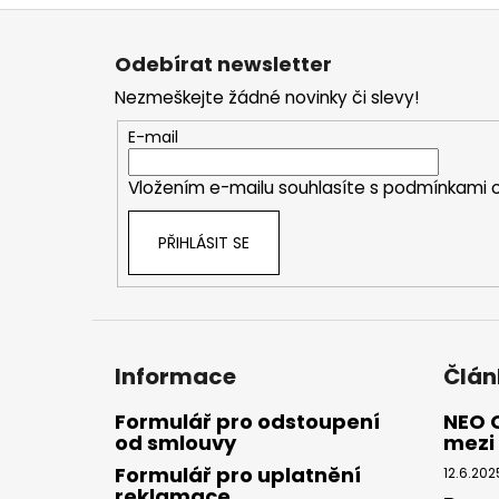
Z
á
Odebírat newsletter
p
Nezmeškejte žádné novinky či slevy!
a
t
E-mail
í
Vložením e-mailu souhlasíte s
podmínkami o
PŘIHLÁSIT SE
Informace
Člán
Formulář pro odstoupení
NEO 
od smlouvy
mezi 
Formulář pro uplatnění
12.6.202
reklamace