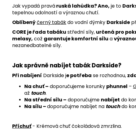
Jak vypadá pravá
ruská lahůdka? Ano,
je to
Darks
tepelnou odolností a výraznou chutí.
Oblíbený
černý tabák
do vodní dýmky
Darkside
př
CORE je řada tabáku
střední síly,
určená pro pokr
melasy,
což
garantuje komfortní sílu
a
výrazno
nezanedbatelné síly.
Jak správně nabíjet tabák Darkside?
Při nabíjení
Darkside j
e potřeba
se rozhodnou,
zd
Na chuť –
doporučujeme
korunky
phunnel
–
G
až
touch
.
Na střední sílu –
doporučujme
nabíjet
do ko
Na sílu –
doporučujme nabíjet na
touch
do ko
Příchuť
- Krémová chuť čokoládová zmrzlina.