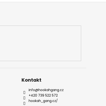
Kontakt
info
@
hookahgang.cz
+420 739 522 572
hookah_gang.cz/