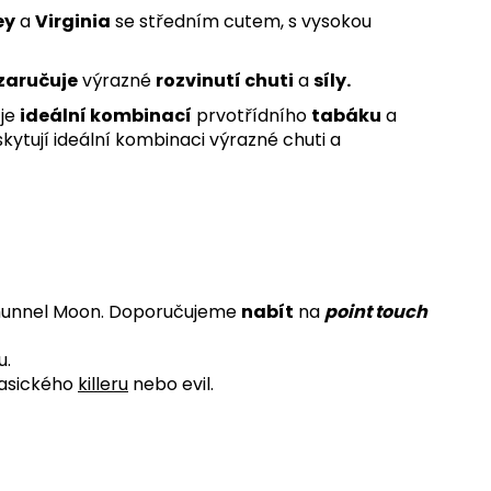
ey
a
Virginia
se středním cutem, s vysokou
zaručuje
výrazné
rozvinutí chuti
a
síly.
 je
ideální kombinací
prvotřídního
tabáku
a
kytují ideální kombinaci výrazné chuti a
hunnel Moon. Doporučujeme
nabít
na
point
touch
u.
asického
killeru
nebo evil.