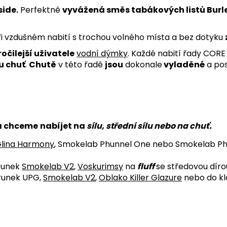
ide.
Perfektně
vyvážená směs tabákových listů Burl
i vzdušném nabití s trochou volného místa a bez dotyku
očilejší uživatele
vodní dýmky
. Každé nabití řady CORE
u chuť
.
Chutě
v této řadě
jsou
dokonale
vyladěné
a pos
a chceme
nabíjet na
sílu, střední sílu nebo na chuť.
lina Harmony
, Smokelab Phunnel One nebo Smokelab P
runek
Smokelab V2
,
Voskurimsy
na
fluff
se středovou díro
runek UPG,
Smokelab V2
,
Oblako Killer Glazure
nebo do kl