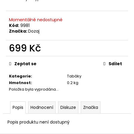
č
u
j
e
Momentálně nedostupné
Kód:
9981
m
Značka:
Dozaj
e
699 Kč
Měrná
cena:
Zeptat se
Sdílet
Kategorie
:
Tabáky
Hmotnost
:
0.2 kg
Položka byla vyprodána…
Popis
Hodnocení
Diskuze
Značka
Popis produktu není dostupný