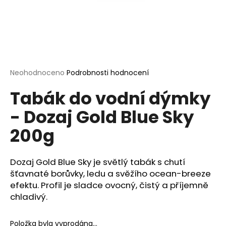
a
j
í
t
?
Průměrné
Neohodnoceno
Podrobnosti hodnocení
hodnocení
Tabák do vodní dýmky
produktu
je
- Dozaj Gold Blue Sky
0,0
HLEDAT
z
200g
5
hvězdiček.
D
Dozaj Gold Blue Sky je světlý tabák s chutí
o
šťavnaté borůvky, ledu a svěžího ocean-breeze
p
efektu. Profil je sladce ovocný, čistý a příjemně
o
chladivý.
r
u
Položka byla vyprodána…