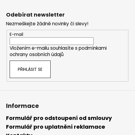
Z
á
Odebírat newsletter
p
Nezmeškejte žádné novinky či slevy!
a
t
E-mail
í
Vložením e-mailu souhlasíte s
podmínkami
ochrany osobních údajů
PŘIHLÁSIT SE
Informace
Formulář pro odstoupení od smlouvy
Formulář pro uplatnění reklamace