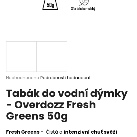
a
j
í
t
?
HLEDAT
Průměrné
Neohodnoceno
Podrobnosti hodnocení
hodnocení
Tabák do vodní dýmky
produktu
je
D
- Overdozz Fresh
0,0
o
z
p
Greens 50g
5
o
hvězdiček.
r
u
Fresh Greens
- Čistá a
intenzivní chuť svěží