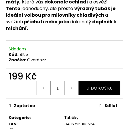
č
máty,
která vás
dokonale ochladí
a osvěží.
u
Tento
jednoduchý, ale přesto
výrazný tabák je
j
ideální volbou pro milovníky chladivých
a
e
svěžích
příchutí nebo jako
dokonalý
doplněk k
m
míchání.
e
Skladem
Kód:
9155
Značka:
Overdozz
199 Kč
Měrná
DO KOŠÍKU
cena:
Zeptat se
Sdílet
Kategorie
:
Tabáky
EAN
:
8435726303524