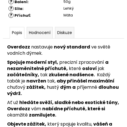
?
50g
Balení
:
?
Lehký
Síla
:
?
Máta
Příchuť
:
Popis
Hodnocení
Diskuze
Overdozz
nastavuje
nový standard
ve světě
vodních dýmek.
Spojuje moderní styl,
precizní zpracování
a
nezaměnitelné příchutě,
které
osloví
jak
začátečníky,
tak
zkušené nadšence.
Každý
tabák je
navržen
tak,
aby přinášel maximální
chuťový
zážitek,
hustý
dým
a
příjemně
dlouhou
výdrž.
Ať už
hledáte svěží, sladké nebo exotické tóny,
Overdozz
vám
nabídne příchutě, které si
okamžitě
zamilujete.
Objevte zážitek,
který spojuje kvalitu,
vášeň a