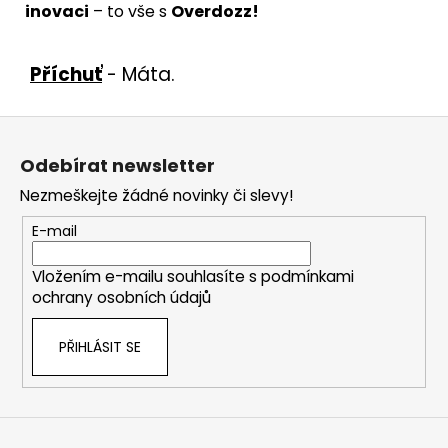
inovaci
– to vše s
Overdozz!
Příchuť
- Máta.
Z
á
Odebírat newsletter
p
Nezmeškejte žádné novinky či slevy!
a
t
E-mail
í
Vložením e-mailu souhlasíte s
podmínkami
ochrany osobních údajů
PŘIHLÁSIT SE