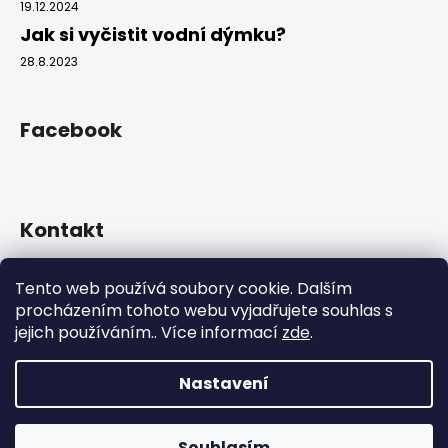
19.12.2024
Jak si vyčistit vodní dýmku?
28.8.2023
Facebook
Kontakt
info
@
hookahgang.cz
Tento web používá soubory cookie. Dalším
+420 739 522 572
procházením tohoto webu vyjadřujete souhlas s
hookah_gang.cz/
jejich používáním.. Více informací
zde
.
Nastavení
Vytvořil Shoptet
Copyright 2026
Hookah Gang
. Všechna práva vyhrazena.
Souhlasím