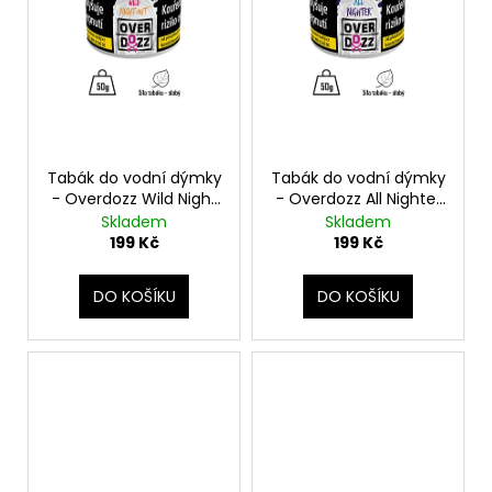
č
u
j
e
m
e
Tabák do vodní dýmky
Tabák do vodní dýmky
- Overdozz Wild Night
- Overdozz All Nighter
Out 50g
50g
Skladem
Skladem
199 Kč
199 Kč
DO KOŠÍKU
DO KOŠÍKU