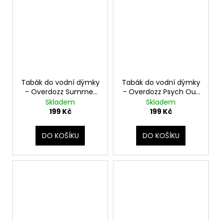
Tabák do vodní dýmky
Tabák do vodní dýmky
- Overdozz Summer
- Overdozz Psych Out
Fling 50g
50g
Skladem
Skladem
199 Kč
199 Kč
DO KOŠÍKU
DO KOŠÍKU