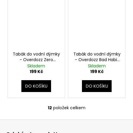
Tabák do vodní dýmky
Tabák do vodní dýmky
- Overdozz Zero
- Overdozz Bad Habit
Gravity 50g
50g
Skladem
Skladem
199 Kč
199 Kč
DO KOŠÍKU
DO KOŠÍKU
12
položek celkem
O
v
Z
l
á
á