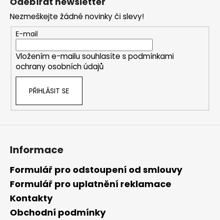
Odebírat newsletter
d
p
a
Nezmeškejte žádné novinky či slevy!
a
c
t
E-mail
í
í
p
Vložením e-mailu souhlasíte s
podmínkami
r
ochrany osobních údajů
v
k
PŘIHLÁSIT SE
y
v
ý
p
i
s
Informace
u
Formulář pro odstoupení od smlouvy
Formulář pro uplatnění reklamace
Kontakty
Obchodní podmínky