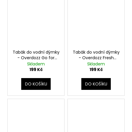
Tabák do vodní dýmky
Tabák do vodní dýmky
- Overdozz Go for
- Overdozz Fresh
Broke 50g
Greens 50g
Skladem
Skladem
199 Kč
199 Kč
DO KOŠÍKU
DO KOŠÍKU