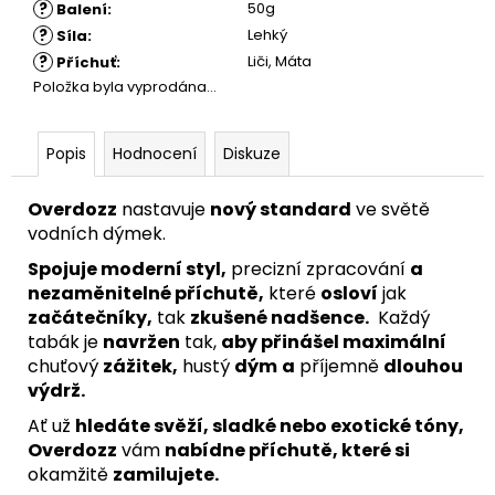
?
50g
Balení
:
?
Lehký
Síla
:
?
Liči, Máta
Příchuť
:
Položka byla vyprodána…
Popis
Hodnocení
Diskuze
Overdozz
nastavuje
nový standard
ve světě
vodních dýmek.
Spojuje moderní styl,
precizní zpracování
a
nezaměnitelné příchutě,
které
osloví
jak
začátečníky,
tak
zkušené nadšence.
Každý
tabák je
navržen
tak,
aby přinášel maximální
chuťový
zážitek,
hustý
dým
a
příjemně
dlouhou
výdrž.
Ať už
hledáte svěží, sladké nebo exotické tóny,
Overdozz
vám
nabídne příchutě, které si
okamžitě
zamilujete.