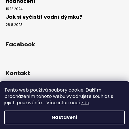
hodnocení
19.12.2024
Jak si vyčistit vodní dýmku?
28.8.2023
Facebook
Kontakt
info
@
hookahgang.cz
Tento web používá soubory cookie. Dalším
+420 739 522 572
procházením tohoto webu vyjadřujete souhlas s
hookah_gang.cz/
jejich používáním.. Více informací
zde
.
Nastavení
Vytvořil Shoptet