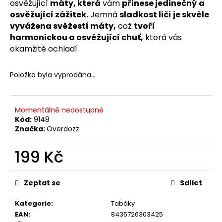
č
osvěžující
máty, která
vám
přinese jedinečný
a
u
osvěžující zážitek.
Jemná
sladkost liči
je skvěle
j
vyvážena svěžestí máty,
což
tvoří
e
harmonickou a osvěžující chuť,
která vás
m
okamžitě ochladí.
e
Položka byla vyprodána…
Momentálně nedostupné
Kód:
9148
Značka:
Overdozz
199 Kč
Měrná
cena:
Zeptat se
Sdílet
Kategorie
:
Tabáky
EAN
:
8435726303425