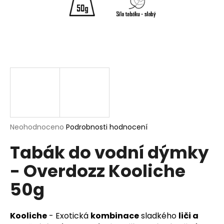
a
j
í
t
?
HLEDAT
Průměrné
Neohodnoceno
Podrobnosti hodnocení
hodnocení
Tabák do vodní dýmky
produktu
je
D
- Overdozz Kooliche
0,0
o
z
p
50g
5
o
hvězdiček.
r
u
Kooliche
- Exotická
kombinace
sladkého
liči a