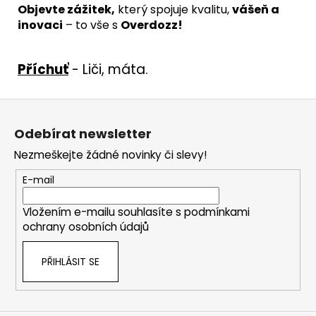
Objevte zážitek,
který spojuje kvalitu,
vášeň a
inovaci
– to vše s
Overdozz!
Příchuť
- Liči, máta.
Z
á
Odebírat newsletter
p
Nezmeškejte žádné novinky či slevy!
a
t
E-mail
í
Vložením e-mailu souhlasíte s
podmínkami
ochrany osobních údajů
PŘIHLÁSIT SE