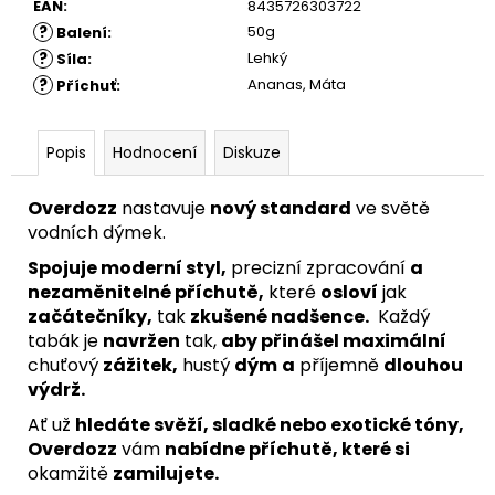
EAN
:
8435726303722
?
50g
Balení
:
?
Lehký
Síla
:
?
Ananas, Máta
Příchuť
:
Popis
Hodnocení
Diskuze
Overdozz
nastavuje
nový standard
ve světě
vodních dýmek.
Spojuje moderní styl,
precizní zpracování
a
nezaměnitelné příchutě,
které
osloví
jak
začátečníky,
tak
zkušené nadšence.
Každý
tabák je
navržen
tak,
aby přinášel maximální
chuťový
zážitek,
hustý
dým
a
příjemně
dlouhou
výdrž.
Ať už
hledáte svěží, sladké nebo exotické tóny,
Overdozz
vám
nabídne příchutě, které si
okamžitě
zamilujete.