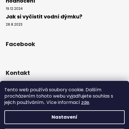
hodnocení
19.12.2024
Jak si vyčistit vodní dýmku?
28.8.2023
Facebook
Kontakt
info
@
hookahgang.cz
Tento web používá soubory cookie. Dalším
+420 739 522 572
procházením tohoto webu vyjadřujete souhlas s
hookah_gang.cz/
jejich používáním.. Více informací
zde
.
Nastavení
Vytvořil Shoptet