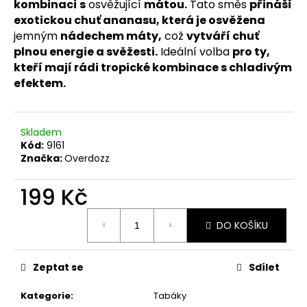
č
kombinaci
s
osvěžující
mátou.
Tato směs
přináší
u
exotickou chuť ananasu, která je osvěžena
j
jemným
nádechem máty,
což
vytváří chuť
e
plnou energie a svěžesti.
Ideální volba
pro ty,
m
kteří mají rádi tropické kombinace s chladivým
e
efektem.
Skladem
Kód:
9161
Značka:
Overdozz
199 Kč
Měrná
DO KOŠÍKU
cena:
Zeptat se
Sdílet
Kategorie
:
Tabáky