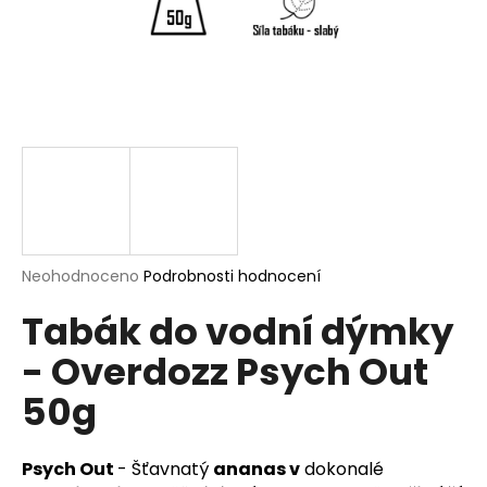
a
j
í
t
?
HLEDAT
Průměrné
Neohodnoceno
Podrobnosti hodnocení
hodnocení
Tabák do vodní dýmky
produktu
je
D
- Overdozz Psych Out
0,0
o
z
p
50g
5
o
hvězdiček.
r
u
Psych Out
- Šťavnatý
ananas v
dokonalé