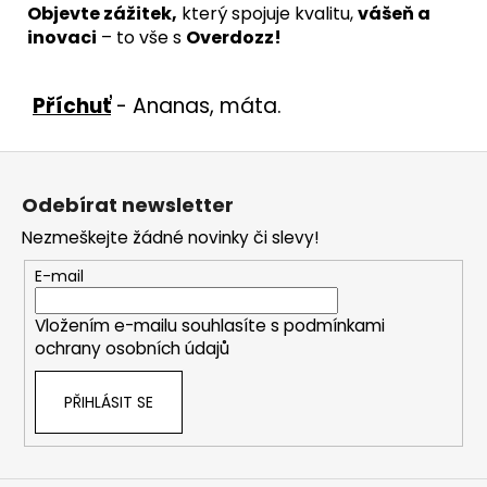
Objevte zážitek,
který spojuje kvalitu,
vášeň a
inovaci
– to vše s
Overdozz!
Příchuť
- Ananas, máta.
Z
á
Odebírat newsletter
p
Nezmeškejte žádné novinky či slevy!
a
t
E-mail
í
Vložením e-mailu souhlasíte s
podmínkami
ochrany osobních údajů
PŘIHLÁSIT SE