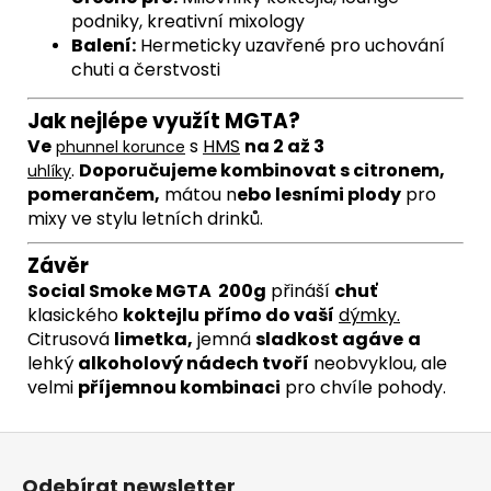
podniky, kreativní mixology
Balení:
Hermeticky uzavřené pro uchování
chuti a čerstvosti
Jak nejlépe využít MGTA
?
Ve
s
HMS
na 2 až 3
phunnel
korunce
.
Doporučujeme kombinovat s citronem,
uhlíky
pomerančem,
mátou n
ebo lesními plody
pro
mixy ve stylu letních drinků.
Závěr
Social Smoke MGTA 200g
přináší
chuť
klasického
koktejlu
přímo do vaší
dýmky
.
Citrusová
limetka,
jemná
sladkost agáve
a
lehký
alkoholový nádech tvoří
neobvyklou, ale
velmi
příjemnou kombinaci
pro chvíle pohody.
Z
á
Odebírat newsletter