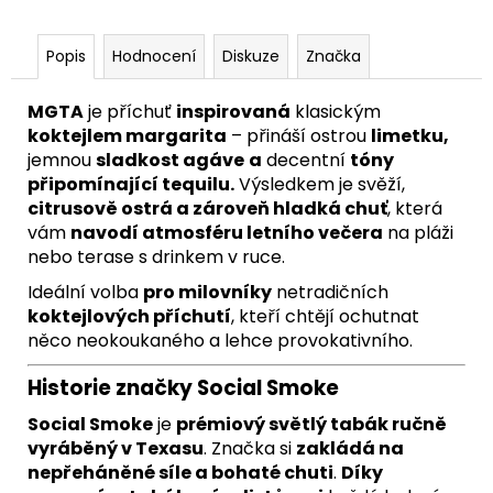
Popis
Hodnocení
Diskuze
Značka
MGTA
je příchuť
inspirovaná
klasickým
koktejlem margarita
– přináší ostrou
limetku,
jemnou
sladkost agáve
a
decentní
tóny
připomínající tequilu.
Výsledkem je svěží,
citrusově ostrá a zároveň hladká chuť
, která
vám
navodí atmosféru letního večera
na pláži
nebo terase s drinkem v ruce.
Ideální volba
pro milovníky
netradičních
koktejlových příchutí
, kteří chtějí ochutnat
něco neokoukaného a lehce provokativního.
Historie značky Social Smoke
Social Smoke
je
prémiový světlý tabák ručně
vyráběný v Texasu
. Značka si
zakládá na
nepřeháněné síle a bohaté chuti
.
Díky