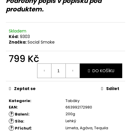
Podrobný popis v popisku pod
č
u
produktem.
j
e
m
Skladem
e
Kód:
9303
Značka:
Social Smoke
799 Kč
Měrná
DO KOŠÍKU
cena:
Zeptat se
Sdílet
Kategorie
:
Tabáky
EAN
:
663992172980
?
200g
Balení
:
?
Lehký
Síla
:
?
Limeta, Agáva, Tequila
Příchuť
: