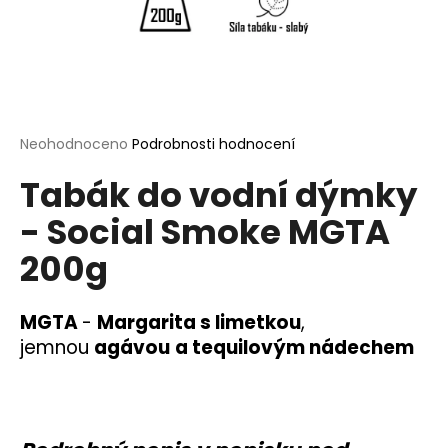
a
j
í
t
?
Průměrné
Neohodnoceno
Podrobnosti hodnocení
hodnocení
Tabák do vodní dýmky
produktu
je
- Social Smoke MGTA
0,0
HLEDAT
z
200g
5
hvězdiček.
D
MGTA
-
Margarita s limetkou
,
o
jemnou
agávou
a tequilovým nádechem
p
o
r
u