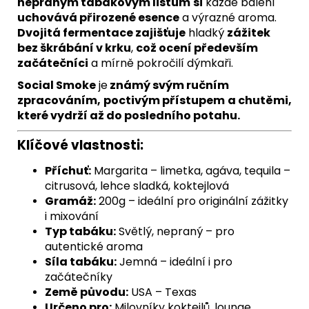
nepraným tabákovým listům
si
každé balení
uchovává přirozené esence
a výrazné aroma.
Dvojitá fermentace zajišťuje
hladký
zážitek
bez škrábání v krku
,
což ocení především
začátečníci
a mírně pokročilí dýmkaři.
Social Smoke
je
známý svým ručním
zpracováním,
poctivým přístupem
a chutěmi,
které vydrží až do posledního potahu.
Klíčové vlastnosti:
Příchuť:
Margarita – limetka, agáva, tequila –
citrusová, lehce sladká, koktejlová
Gramáž:
200g – ideální pro originální zážitky
i mixování
Typ tabáku:
Světlý, nepraný – pro
autentické aroma
Síla tabáku:
Jemná – ideální i pro
začátečníky
Země původu:
USA – Texas
Určeno pro:
Milovníky koktejlů, lounge