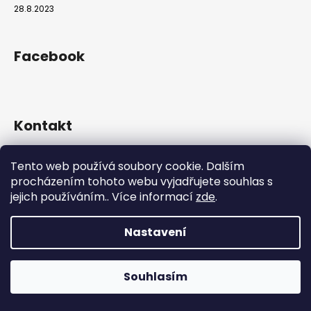
28.8.2023
Facebook
Kontakt
info
@
hookahgang.cz
Tento web používá soubory cookie. Dalším
+420 739 522 572
procházením tohoto webu vyjadřujete souhlas s
hookah_gang.cz/
jejich používáním.. Více informací
zde
.
Nastavení
Vytvořil Shoptet
Copyright 2026
Hookah Gang
. Všechna práva vyhrazena.
Souhlasím
Používáme
ověření věku Adulto