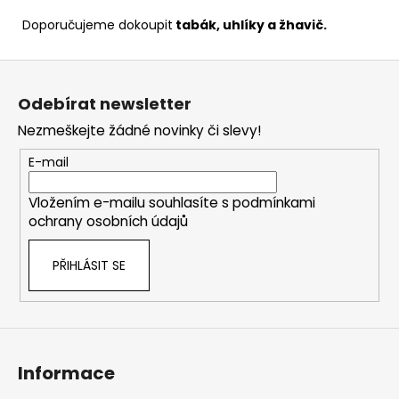
Doporučujeme dokoupit
tabák
,
uhlíky a žhavič
.
Z
á
Odebírat newsletter
p
Nezmeškejte žádné novinky či slevy!
a
t
E-mail
í
Vložením e-mailu souhlasíte s
podmínkami
ochrany osobních údajů
PŘIHLÁSIT SE
Informace