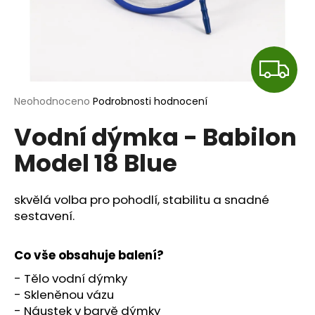
a
j
í
Z
t
?
D
Průměrné
Neohodnoceno
Podrobnosti hodnocení
hodnocení
A
Vodní dýmka - Babilon
produktu
je
R
Model 18 Blue
0,0
HLEDAT
z
M
5
hvězdiček.
skvělá volba pro pohodlí, stabilitu a snadné
A
sestavení.
D
o
p
Co vše obsahuje balení?
o
- Tělo vodní dýmky
r
- Skleněnou vázu
u
- Náustek v barvě dýmky