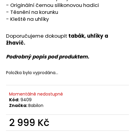
č
- Originální černou silikonovou hadici
u
- Těsnění na korunku
j
- Kleště na uhlíky
e
m
e
Doporučujeme dokoupit
tabák
,
uhlíky a
žhavič
.
Podrobný popis pod produktem.
Položka byla vyprodána…
Momentálně nedostupné
Kód:
9409
Značka:
Babilon
2 999 Kč
Měrná