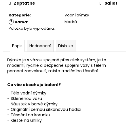
cena:
Zeptat se
Sdílet
Kategorie
:
Vodní dýmky
?
Modrá
Barva
:
Položka byla vyprodána…
Popis
Hodnocení
Diskuze
Dýmka je s vázou spojená přes click systém, je to
moderní, rychlé a bezpečné spojení vázy s tělem
pomocí zacvaknutí, místo tradičního těsnění.
Co vše obsahuje balení?
- Tělo vodní dýmky
- Skleněnou vázu
- Náustek v barvě dýmky
- Originální černou silikonovou hadici
- Těsnění na korunku
- Kleště na uhlíky