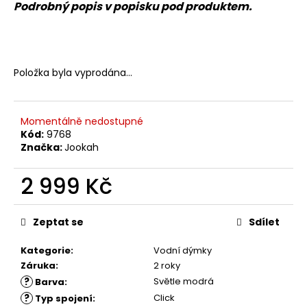
Podrobný popis v popisku pod produktem.
Položka byla vyprodána…
Momentálně nedostupné
Kód:
9768
Značka:
Jookah
2 999 Kč
Měrná
cena:
Zeptat se
Sdílet
Kategorie
:
Vodní dýmky
Záruka
:
2 roky
?
Světle modrá
Barva
:
?
Click
Typ spojení
: