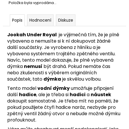
Položka byla vyprodána…
Popis
Hodnocení
Diskuze
Jookah Under Royal
je výjimečná tím, že je plně
vybavena a nemusíte si k ní dokupovat žádné
další součástky. Je vyrobena z hliníku a je
vybavena systémem trojitého zpětného ventilu.
Navíc, tento model dokazuje, že plně vybavená
dýmka
nemusí
být drahá. Pokud nemáte čas
nebo zkušenosti s výběrem originálních
součástek, tato
dýmka
je skvělou volbou.
Tento model
vodní dýmky
umožňuje připojení
další
hadice
, ale je třeba si
hadici
a
náustek
dokoupit samostatně. Je třeba mít na paměti, že
pokud použijete čtyři hadice naráz, nezbyde pro
zpětný ventil žádný otvor a nebude možné dýmku
profouknout.