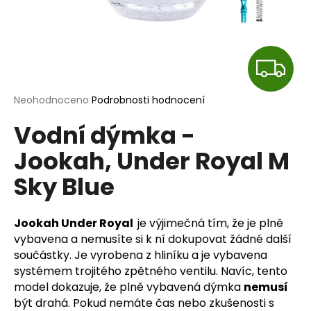
a
j
í
Z
t
?
D
Průměrné
Neohodnoceno
Podrobnosti hodnocení
hodnocení
A
Vodní dýmka -
produktu
je
R
Jookah, Under Royal M
0,0
HLEDAT
z
Sky Blue
M
5
hvězdiček.
A
D
Jookah Under Royal
je výjimečná tím, že je plně
o
vybavena a nemusíte si k ní dokupovat žádné další
p
součástky. Je vyrobena z hliníku a je vybavena
o
systémem trojitého zpětného ventilu. Navíc, tento
r
model dokazuje, že plně vybavená dýmka
nemusí
u
být drahá. Pokud nemáte čas nebo zkušenosti s