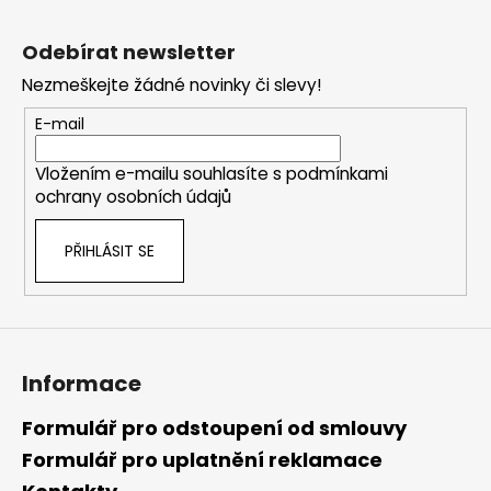
Z
á
Odebírat newsletter
p
Nezmeškejte žádné novinky či slevy!
a
t
E-mail
í
Vložením e-mailu souhlasíte s
podmínkami
ochrany osobních údajů
PŘIHLÁSIT SE
Informace
Formulář pro odstoupení od smlouvy
Formulář pro uplatnění reklamace