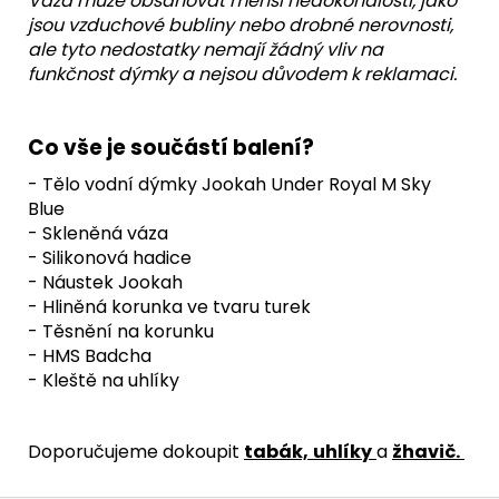
Váza může obsahovat menší nedokonalosti, jako
jsou vzduchové bubliny nebo drobné nerovnosti,
ale tyto nedostatky nemají žádný vliv na
funkčnost dýmky a nejsou důvodem k reklamaci.
Co vše je součástí balení?
- Tělo vodní dýmky Jookah Under Royal M Sky
Blue
- Skleněná váza
- Silikonová hadice
- Náustek Jookah
- Hliněná korunka ve tvaru turek
- Těsnění na korunku
- HMS Badcha
- Kleště na uhlíky
Doporučujeme dokoupit
tabák,
uhlíky
a
žhavič
.