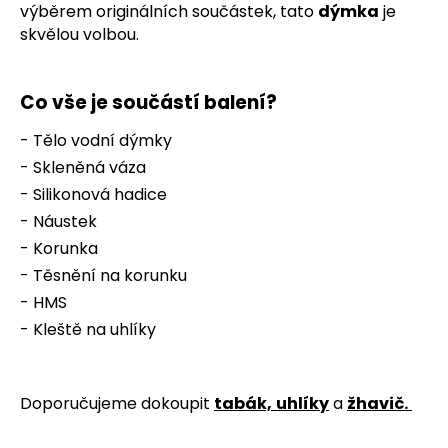
č
výběrem originálních součástek, tato
dýmka
je
u
skvělou volbou.
j
e
m
Co vše je součástí balení?
e
- Tělo vodní dýmky
- Skleněná váza
- Silikonová hadice
- Náustek
- Korunka
- Těsnění na korunku
- HMS
- Kleště na uhlíky
Doporučujeme dokoupit
tabák,
uhlíky
a
žhavič
.