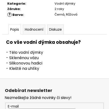
Kategorie
:
Vodní dýmky
Záruka
:
2 roky
?
Černá, Růžová
Barva
:
Popis
Hodnocení
Diskuze
Co vše vodní dýmka obsahuje?
- Tělo vodní dýmky
- Skleněnou vázu
- Silikonovou hadici
- Kleště na uhlíky
Z
á
Odebírat newsletter
p
Nezmeškejte žádné novinky či slevy!
a
t
E-mail