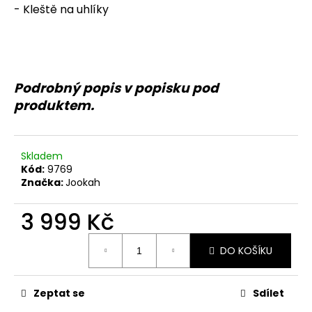
č
- Kleště na uhlíky
u
j
e
m
e
Podrobný popis v popisku pod
produktem.
Skladem
Kód:
9769
Značka:
Jookah
3 999 Kč
Měrná
DO KOŠÍKU
cena:
Zeptat se
Sdílet