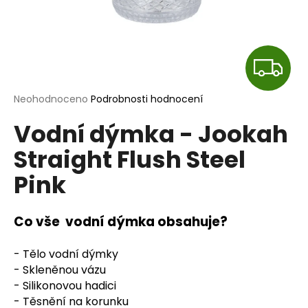
a
j
í
Z
t
?
D
Průměrné
Neohodnoceno
Podrobnosti hodnocení
hodnocení
A
Vodní dýmka - Jookah
produktu
je
R
Straight Flush Steel
0,0
HLEDAT
z
Pink
M
5
hvězdiček.
A
D
Co vše vodní dýmka obsahuje?
o
p
- Tělo vodní dýmky
o
- Skleněnou vázu
r
- Silikonovou hadici
u
- Těsnění na korunku