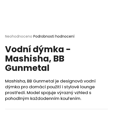
a
j
í
t
?
Průměrné
Neohodnoceno
Podrobnosti hodnocení
hodnocení
Vodní dýmka -
produktu
je
Mashisha, BB
0,0
HLEDAT
z
Gunmetal
5
hvězdiček.
D
Mashisha, BB Gunmetal je designová vodní
o
dýmka pro domácí použití i stylové lounge
p
prostředí. Model spojuje výrazný vzhled s
o
pohodlným každodenním kouřením.
r
u