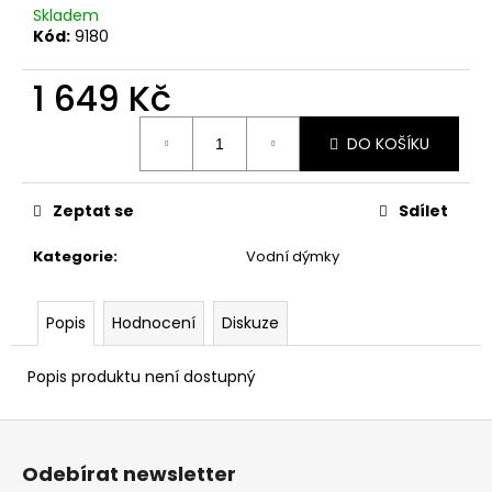
č
Skladem
u
Kód:
9180
j
e
1 649 Kč
m
e
Měrná
DO KOŠÍKU
cena:
Zeptat se
Sdílet
Kategorie
:
Vodní dýmky
Popis
Hodnocení
Diskuze
Popis produktu není dostupný
Z
á
Odebírat newsletter
p