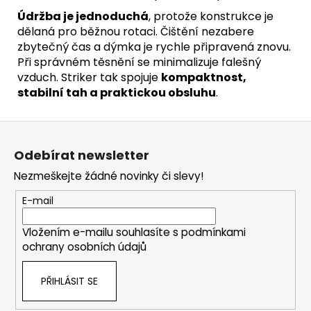
Údržba je jednoduchá
, protože konstrukce je
dělaná pro běžnou rotaci. Čištění nezabere
zbytečný čas a dýmka je rychle připravená znovu.
Při správném těsnění se minimalizuje falešný
vzduch. Striker tak spojuje
kompaktnost,
stabilní tah a praktickou obsluhu
.
Z
á
Odebírat newsletter
p
Nezmeškejte žádné novinky či slevy!
a
t
E-mail
í
Vložením e-mailu souhlasíte s
podmínkami
ochrany osobních údajů
PŘIHLÁSIT SE