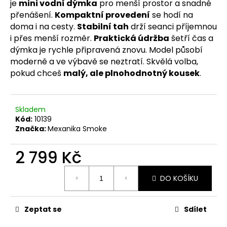
č
je
mini vodní dýmka
pro menší prostor a snadné
u
přenášení.
Kompaktní provedení
se hodí na
j
doma i na cesty.
Stabilní tah
drží seanci příjemnou
e
i přes menší rozměr.
Praktická údržba
šetří čas a
m
dýmka je rychle připravená znovu. Model působí
e
moderně a ve výbavě se neztratí. Skvělá volba,
pokud chceš
malý, ale plnohodnotný kousek
.
Skladem
Kód:
10139
Značka:
Mexanika Smoke
2 799 Kč
Měrná
DO KOŠÍKU
cena:
Zeptat se
Sdílet