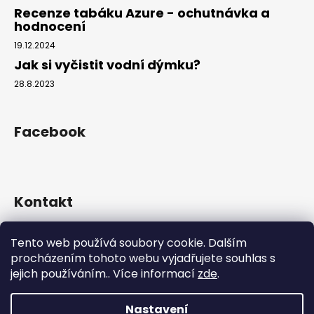
Recenze tabáku Azure - ochutnávka a
hodnocení
19.12.2024
Jak si vyčistit vodní dýmku?
28.8.2023
Facebook
Kontakt
info
@
hookahgang.cz
Tento web používá soubory cookie. Dalším
+420 739 522 572
procházením tohoto webu vyjadřujete souhlas s
hookah_gang.cz/
jejich používáním.. Více informací
zde
.
Nastavení