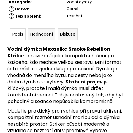
Kategorie
:
Vodní dýmky
?
Černá
Barva
:
?
Těsnění
Typ spojení
:
Popis
Hodnocení
Diskuze
Vodní dýmka Mexanika Smoke Rebellion
Striker
je navržená jako kompaktní řešení pro
každého, kdo nechce velkou sestavu. Mini formát
šetří místo a zjednodušuje přenášení. Dýmka je
vhodná do menšího bytu, na cesty nebo jako
druhá dýmka do výbavy.
Stabilní projev
je
klíčový, protože i malá dýmka musí držet
konzistentní seanci. Tah je nastavený tak, aby byl
pohodlný a seance nepůsobila kompromisně.
Model je praktický pro rychlou přípravu i uklízení.
Kompaktní rozměr usnadní manipulaci a dýmka
nezabírá prostor. Striker působí moderně a
vizuálně se neztratí ani v prémiové výbavě.