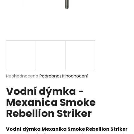
a
j
í
t
?
HLEDAT
Průměrné
Neohodnoceno
Podrobnosti hodnocení
hodnocení
Vodní dýmka -
produktu
je
D
Mexanica Smoke
0,0
o
z
p
Rebellion Striker
5
o
hvězdiček.
r
u
Vodní dýmka Mexanika Smoke Rebellion Striker