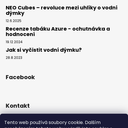
NEO Cubes – revoluce mezi uhlíky o vodní
dýmky
12.6.2025
Recenze tabáku Azure - ochutnávka a
hodnocení
19.12.2024
Jak si vyčistit vodní dýmku?
28.8.2023
Facebook
Kontakt
info
@
hookahgang.cz
Tento web používá soubory cookie. Dalším
+420 739 522 572