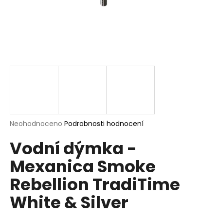
a
j
í
t
?
HLEDAT
Průměrné
Neohodnoceno
Podrobnosti hodnocení
hodnocení
Vodní dýmka -
produktu
je
D
Mexanica Smoke
0,0
o
z
p
Rebellion TradiTime
5
o
hvězdiček.
White & Silver
r
u