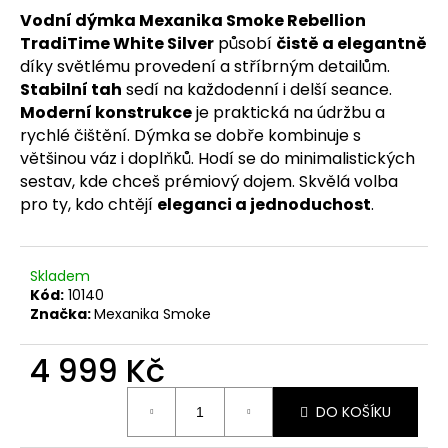
č
Vodní dýmka Mexanika Smoke Rebellion
u
TradiTime White Silver
působí
čistě a elegantně
j
e
díky světlému provedení a stříbrným detailům.
m
Stabilní tah
sedí na každodenní i delší seance.
e
Moderní konstrukce
je praktická na údržbu a
rychlé čištění. Dýmka se dobře kombinuje s
většinou váz i doplňků. Hodí se do minimalistických
sestav, kde chceš prémiový dojem. Skvělá volba
pro ty, kdo chtějí
eleganci a jednoduchost
.
Skladem
Kód:
10140
Značka:
Mexanika Smoke
4 999 Kč
Měrná
DO KOŠÍKU
cena: