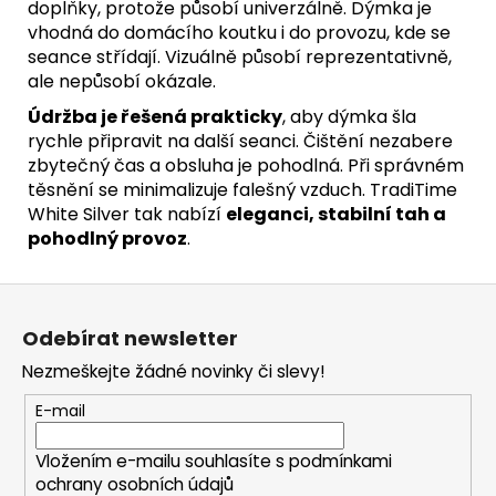
doplňky, protože působí univerzálně. Dýmka je
vhodná do domácího koutku i do provozu, kde se
seance střídají. Vizuálně působí reprezentativně,
ale nepůsobí okázale.
Údržba je řešená prakticky
, aby dýmka šla
rychle připravit na další seanci. Čištění nezabere
zbytečný čas a obsluha je pohodlná. Při správném
těsnění se minimalizuje falešný vzduch. TradiTime
White Silver tak nabízí
eleganci, stabilní tah a
pohodlný provoz
.
Z
á
Odebírat newsletter
p
Nezmeškejte žádné novinky či slevy!
a
t
E-mail
í
Vložením e-mailu souhlasíte s
podmínkami
ochrany osobních údajů