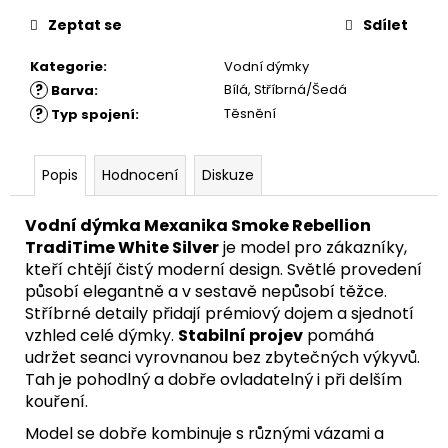
Zeptat se
Sdílet
Kategorie
:
Vodní dýmky
?
Bílá, Stříbrná/Šedá
Barva
:
?
Těsnění
Typ spojení
:
Popis
Hodnocení
Diskuze
Vodní dýmka Mexanika Smoke Rebellion
TradiTime White Silver
je model pro zákazníky,
kteří chtějí čistý moderní design. Světlé provedení
působí elegantně a v sestavě nepůsobí těžce.
Stříbrné detaily přidají prémiový dojem a sjednotí
vzhled celé dýmky.
Stabilní projev
pomáhá
udržet seanci vyrovnanou bez zbytečných výkyvů.
Tah je pohodlný a dobře ovladatelný i při delším
kouření.
Model se dobře kombinuje s různými vázami a