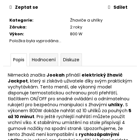
cena:
Zeptat se
Sdílet
Kategorie
:
Žhaviče a uhlíky
Záruka
:
2 roky
Výkon
:
800 W
Položka byla vyprodána…
Popis
Hodnocení
Diskuze
Německá značka
Jookah
přináší
elektrický žhavič
Jackpot
, který si získává uživatele díky svým praktickým
vychytávkám. Tento menší, ale výkonný model
disponuje termostatickou ochranou proti přehřátí,
tlačítkem ON/OFF pro snadné ovládání a odnímatelnou
rukojetí pro bezpečnou manipulaci s žhavými
uhlíky.
S
výkonem 800W dokáže nahřát až 10 uhlíků za pouhých
5
až 10 minut
. Pro ještě rychlejší nahřátí můžete použít
vrchní víko. K stabilnímu umístění na stole přispívají 4
gumové nožičky na spodní straně. Upozorňujeme, že
tento žhavič není kompatibilní s
rychlozápalnými