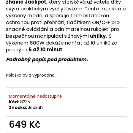
č
žhavič Jackpot
, který si získává uživatele díky
u
svým praktickým vychytávkám. Tento menší, ale
j
výkonný model disponuje termostatickou
e
ochranou proti přehřátí, tlačítkem ON/OFF pro
m
snadné ovládání a odnímatelnou rukojetí pro
e
bezpečnou manipulaci s žhavými
uhlíky.
S
výkonem 800W dokáže nahřát až 10 uhlíků za
pouhých
5 až 10 minut
.
Podrobný popis pod produktem.
Položka byla vyprodána…
Momentálně nedostupné
Kód:
8235
Značka:
Jookah
649 Kč
Měrná