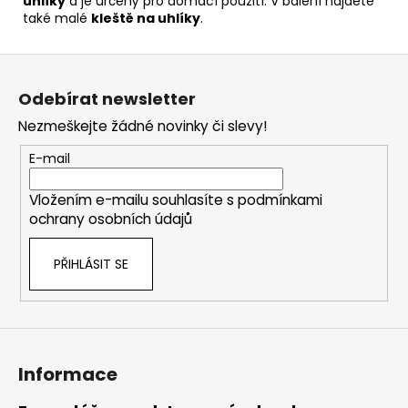
uhlíky
a je určený pro domácí použití. V balení najdete
také malé
kleště na uhlíky
.
Z
á
Odebírat newsletter
p
Nezmeškejte žádné novinky či slevy!
a
t
E-mail
í
Vložením e-mailu souhlasíte s
podmínkami
ochrany osobních údajů
PŘIHLÁSIT SE
Informace