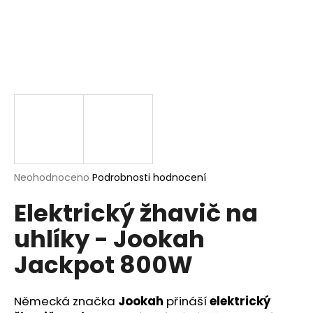
a
j
í
t
?
HLEDAT
Průměrné
Neohodnoceno
Podrobnosti hodnocení
hodnocení
Elektrický žhavič na
produktu
je
D
uhlíky - Jookah
0,0
o
z
p
Jackpot 800W
5
o
hvězdiček.
r
u
Německá značka
Jookah
přináší
elektrický