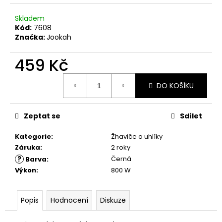
č
u
Skladem
j
Kód:
7608
e
Značka:
Jookah
m
e
459 Kč
Měrná
DO KOŠÍKU
cena:
Zeptat se
Sdílet
Kategorie
:
Žhaviče a uhlíky
Záruka
:
2 roky
?
Černá
Barva
:
Výkon
:
800 W
Popis
Hodnocení
Diskuze