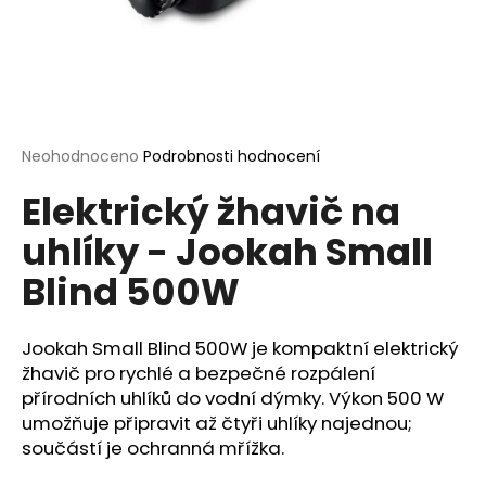
a
j
í
t
?
Průměrné
Neohodnoceno
Podrobnosti hodnocení
hodnocení
Elektrický žhavič na
produktu
je
uhlíky - Jookah Small
0,0
HLEDAT
z
Blind 500W
5
hvězdiček.
D
Jookah Small Blind 500W je kompaktní elektrický
o
žhavič pro rychlé a bezpečné rozpálení
p
přírodních uhlíků do vodní dýmky. Výkon 500 W
o
umožňuje připravit až čtyři uhlíky najednou;
r
součástí je ochranná mřížka.
u