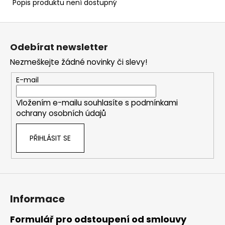
Popis produktu není dostupný
Z
á
Odebírat newsletter
p
Nezmeškejte žádné novinky či slevy!
a
t
E-mail
í
Vložením e-mailu souhlasíte s
podmínkami
ochrany osobních údajů
PŘIHLÁSIT SE
Informace
Formulář pro odstoupení od smlouvy