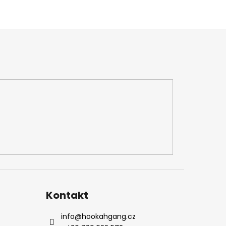
Kontakt
info
@
hookahgang.cz