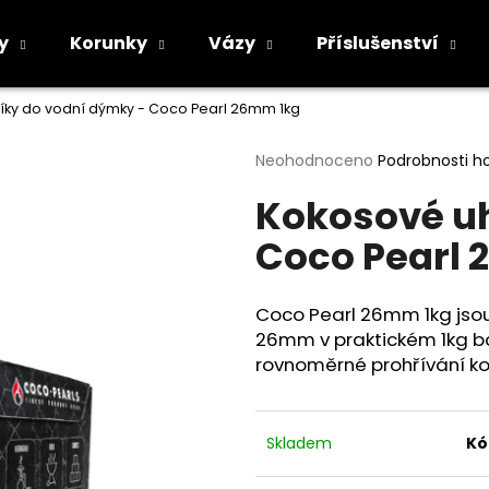
y
Korunky
Vázy
Příslušenství
íky do vodní dýmky - Coco Pearl 26mm 1kg
Co potřebujete najít?
Průměrné
Neohodnoceno
Podrobnosti h
hodnocení
Kokosové uh
produktu
HLEDAT
je
Coco Pearl
0,0
z
5
Doporučujeme
hvězdiček.
Coco Pearl 26mm 1kg jsou
26mm v praktickém 1kg bal
rovnoměrné prohřívání ko
Skladem
Kó