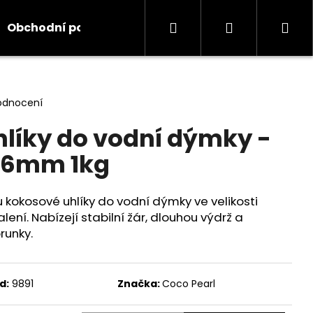
Hledat
Přihlášení
Ná
Obchodní podmínky
Kontakty
Informace
koš
odnocení
líky do vodní dýmky -
 26mm 1kg
 kokosové uhlíky do vodní dýmky ve velikosti
ení. Nabízejí stabilní žár, dlouhou výdrž a
runky.
d:
9891
Značka:
Coco Pearl