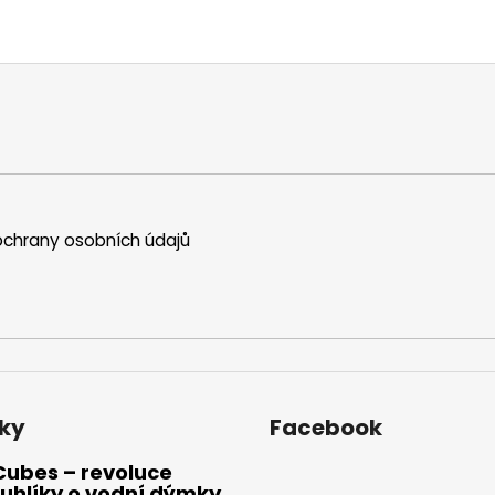
chrany osobních údajů
ky
Facebook
Cubes – revoluce
uhlíky o vodní dýmky