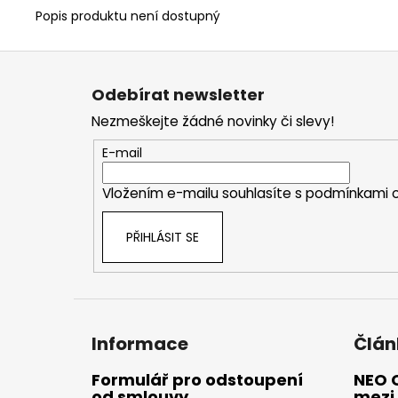
Popis produktu není dostupný
Z
á
Odebírat newsletter
p
Nezmeškejte žádné novinky či slevy!
a
t
E-mail
í
Vložením e-mailu souhlasíte s
podmínkami o
PŘIHLÁSIT SE
Informace
Člán
Formulář pro odstoupení
NEO 
od smlouvy
mezi 