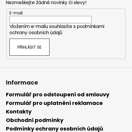
č
a
Nezmeškejte žádné novinky či slevy!
a
u
c
t
j
E-mail
í
í
e
p
m
Vložením e-mailu souhlasíte s
podmínkami
r
e
ochrany osobních údajů
v
k
PŘIHLÁSIT SE
y
v
ý
p
i
s
Informace
u
Formulář pro odstoupení od smlouvy
Formulář pro uplatnění reklamace
Kontakty
Obchodní podmínky
Podmínky ochrany osobních údajů