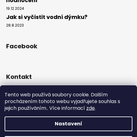
hodnocení
č
u
19.12.2024
j
Jak si vyčistit vodní dýmku?
e
28.8.2023
m
e
Facebook
Kontakt
info
@
hookahgang.cz
Tento web používá soubory cookie. Dalším
+420 739 522 572
procházením tohoto webu vyjadřujete souhlas s
hookah_gang.cz/
jejich používáním.. Více informací
zde
.
Nastavení
Vytvořil Shoptet