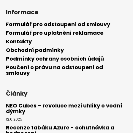
a
Informace
j
í
Formulář pro odstoupení od smlouvy
t
Formulář pro uplatnění reklamace
?
Kontakty
Obchodní podmínky
Podmínky ochrany osobních údajů
Poučení o právu na odstoupení od
HLEDAT
smlouvy
Články
D
o
NEO Cubes – revoluce mezi uhlíky o vodní
p
dýmky
o
12.6.2025
r
u
Recenze tabáku Azure - ochutnávka a