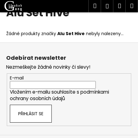
K
Hledat
Náku
M
Přihlášen
Alu Set Hive
Přejít
o
Zpět
Zpět
na
košík
š
obsah
í
C
Žádné produkty značky
Alu Set Hive
nebyly nalezeny...
k
o
Z
p
á
o
Odebírat newsletter
p
t
Nezmeškejte žádné novinky či slevy!
a
ř
t
E-mail
e
í
b
Vložením e-mailu souhlasíte s
podmínkami
u
ochrany osobních údajů
j
e
PŘIHLÁSIT SE
t
e
n