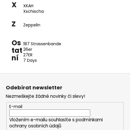
X
XKAH
Xschischa
Z
Zeppelin
Os
187 Strassenbande
tat
26er
27ER
ní
7 Days
Z
á
Odebírat newsletter
p
Nezmeškejte žádné novinky či slevy!
a
t
E-mail
í
Vložením e-mailu souhlasíte s
podmínkami
ochrany osobních údajů