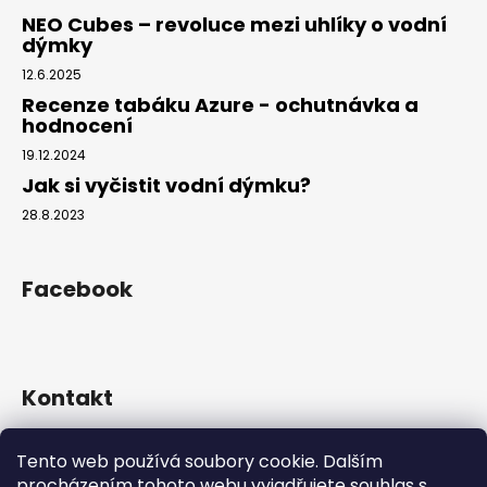
NEO Cubes – revoluce mezi uhlíky o vodní
dýmky
12.6.2025
Recenze tabáku Azure - ochutnávka a
hodnocení
19.12.2024
Jak si vyčistit vodní dýmku?
28.8.2023
Facebook
Kontakt
info
@
hookahgang.cz
Tento web používá soubory cookie. Dalším
+420 739 522 572
procházením tohoto webu vyjadřujete souhlas s