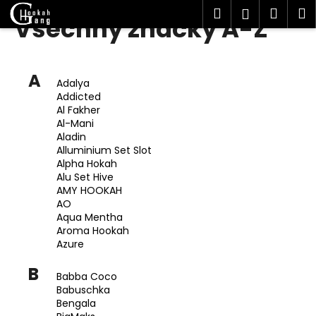
K
Hledat
Náku
M
Přihlášen
Všechny značky A-Z
Přejít
o
Zpět
Zpět
na
košík
š
obsah
í
C
A
k
Adalya
o
Addicted
p
Al Fakher
Al-Mani
o
Aladin
t
Alluminium Set Slot
Alpha Hokah
ř
Alu Set Hive
e
AMY HOOKAH
b
AO
Aqua Mentha
u
Aroma Hookah
j
Azure
e
B
t
Babba Coco
Babuschka
e
Bengala
n