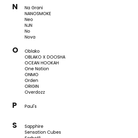
N
Na Grani
NANOSMOKE
Neo
NJN
No
Nova
O
Oblako
OBLAKO X DOOSHA
OCEAN HOOKAH
One Nation
ONMO
Orden
ORIGIN
Overdozz
P
Paul's
S
Sapphire
Sensation Cubes