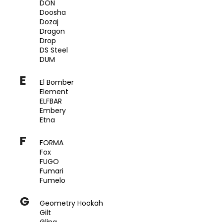
č
DON
u
Doosha
j
Dozaj
Dragon
e
Drop
m
DS Steel
e
DUM
E
El Bomber
Element
ELFBAR
Embery
Etna
F
FORMA
Fox
FUGO
Fumari
Fumelo
G
Geometry Hookah
Gilt
Glina