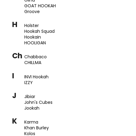
GOAT HOOKAH
Groove
H
Holster
Hookah Squad
Hookain
HOOLIGAN
Ch
Chabbaco
CHILLMA
I
INVI Hookah
IZZY
J
Jibiar
John's Cubes
Jookah
K
Karma
Khan Burley
Kolos