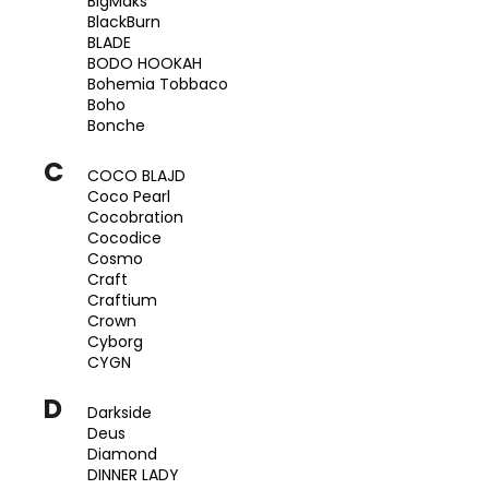
BigMaks
a
BlackBurn
BLADE
j
BODO HOOKAH
í
Bohemia Tobbaco
Boho
t
Bonche
?
C
COCO BLAJD
Coco Pearl
Cocobration
Cocodice
HLEDAT
Cosmo
Craft
Craftium
Crown
Cyborg
D
CYGN
o
p
D
Darkside
o
Deus
r
Diamond
u
DINNER LADY