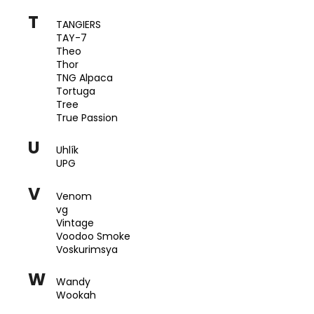
T
TANGIERS
TAY-7
Theo
Thor
TNG Alpaca
Tortuga
Tree
True Passion
U
Uhlík
UPG
V
Venom
vg
Vintage
Voodoo Smoke
Voskurimsya
W
Wandy
Wookah