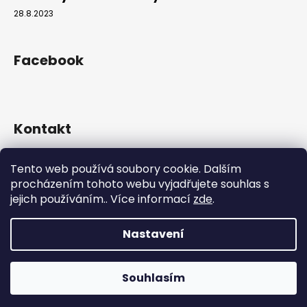
28.8.2023
Facebook
Kontakt
info
@
hookahgang.cz
Tento web používá soubory cookie. Dalším
+420 739 522 572
procházením tohoto webu vyjadřujete souhlas s
hookah_gang.cz/
jejich používáním.. Více informací
zde
.
Nastavení
Vytvořil Shoptet
Copyright 2026
Hookah Gang
. Všechna práva vyhrazena.
Souhlasím
Používáme
ověření věku Adulto