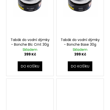
č
u
j
e
m
e
Tabák do vodní dýmky
Tabák do vodní dýmky
- Bonche Blc Crnt 30g
- Bonche Base 30g
Skladem
Skladem
399 Kč
399 Kč
DO KOŠÍKU
DO KOŠÍKU