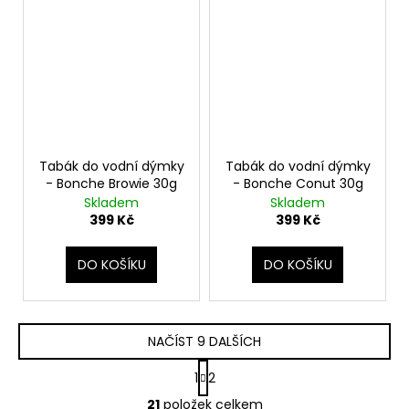
Tabák do vodní dýmky
Tabák do vodní dýmky
- Bonche Browie 30g
- Bonche Conut 30g
Skladem
Skladem
399 Kč
399 Kč
DO KOŠÍKU
DO KOŠÍKU
NAČÍST 9 DALŠÍCH
S
1
2
t
O
r
21
položek celkem