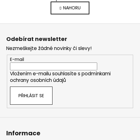
v
á
NAHORU
l
n
k
á
o
d
Z
v
a
á
á
c
Odebírat newsletter
n
p
í
í
Nezmeškejte žádné novinky či slevy!
p
a
r
t
E-mail
v
í
k
Vložením e-mailu souhlasíte s
podmínkami
y
ochrany osobních údajů
v
ý
PŘIHLÁSIT SE
p
i
s
u
Informace