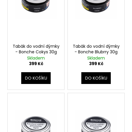
u
r
a
k
o
j
t
d
í
ů
u
t
k
?
t
Tabák do vodní dýmky
Tabák do vodní dýmky
ů
- Bonche Cokys 30g
- Bonche Blubrry 30g
Skladem
Skladem
399 Kč
399 Kč
HLEDAT
DO KOŠÍKU
DO KOŠÍKU
D
o
p
o
r
u