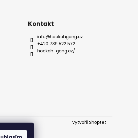
Kontakt
info
@
hookahgang.cz
+420 739 522 572
hookah_gang.cz/
Vytvořil Shoptet
ouhlasím