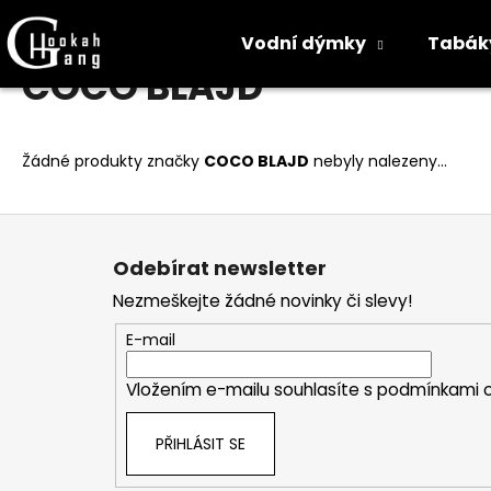
K
Přejít
Domů
Prodávané značky
COCO BLAJD
na
o
Vodní dýmky
Tabák
obsah
Zpět
Zpět
š
COCO BLAJD
do
do
í
k
obchodu
obchodu
Žádné produkty značky
COCO BLAJD
nebyly nalezeny...
Z
á
Odebírat newsletter
p
Nezmeškejte žádné novinky či slevy!
a
t
E-mail
í
Vložením e-mailu souhlasíte s
podmínkami o
PŘIHLÁSIT SE