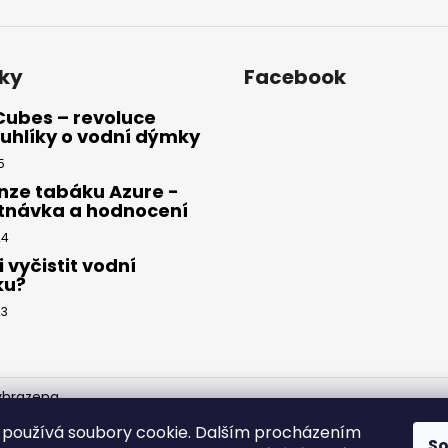
ky
Facebook
Cubes – revoluce
uhlíky o vodní dýmky
5
nze tabáku Azure -
tnávka a hodnocení
24
i vyčistit vodní
ku?
23
yhrazena.
používá soubory cookie. Dalším procházením
S