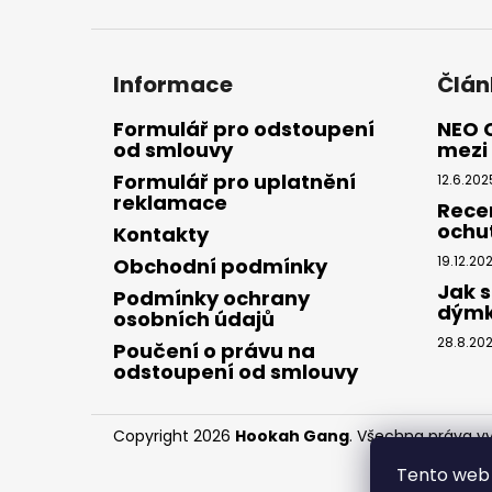
Informace
Člán
Formulář pro odstoupení
NEO 
od smlouvy
mezi 
Formulář pro uplatnění
12.6.202
reklamace
Rece
ochu
Kontakty
19.12.20
Obchodní podmínky
Jak s
Podmínky ochrany
dým
osobních údajů
28.8.20
Poučení o právu na
odstoupení od smlouvy
Copyright 2026
Hookah Gang
. Všechna práva v
Tento web 