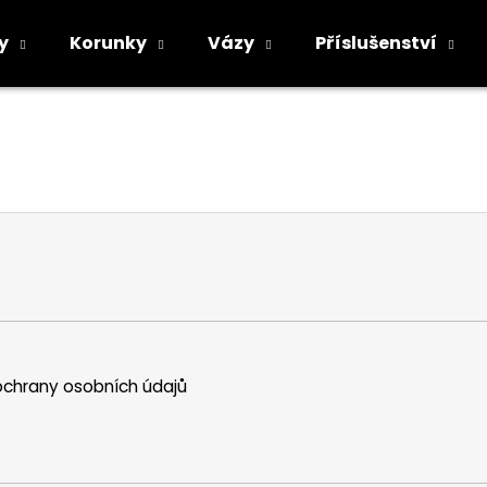
y
Korunky
Vázy
Příslušenství
Co potřebujete najít?
HLEDAT
Doporučujeme
chrany osobních údajů