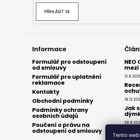
PŘIHLÁSIT SE
Informace
Člán
Formulář pro odstoupení
NEO 
od smlouvy
mezi 
Formulář pro uplatnění
12.6.202
reklamace
Rece
ochu
Kontakty
19.12.20
Obchodní podmínky
Jak s
Podmínky ochrany
dým
osobních údajů
28.8.20
Poučení o právu na
odstoupení od smlouvy
Tento web 