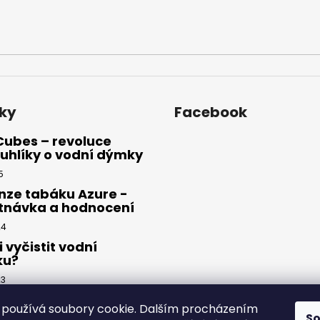
ky
Facebook
Cubes – revoluce
uhlíky o vodní dýmky
5
nze tabáku Azure -
tnávka a hodnocení
24
i vyčistit vodní
ku?
23
používá soubory cookie. Dalším procházením
S