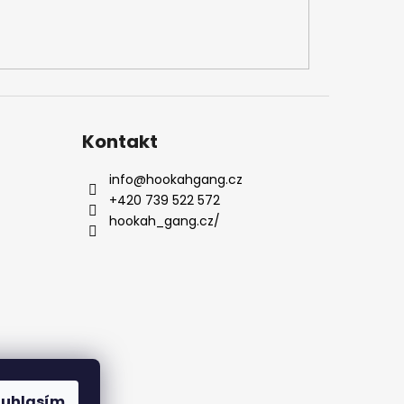
Kontakt
info
@
hookahgang.cz
+420 739 522 572
hookah_gang.cz/
ouhlasím