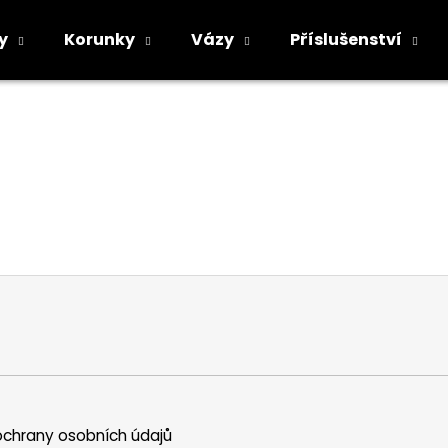
y
Korunky
Vázy
Příslušenství
Co potřebujete najít?
HLEDAT
Doporučujeme
chrany osobních údajů