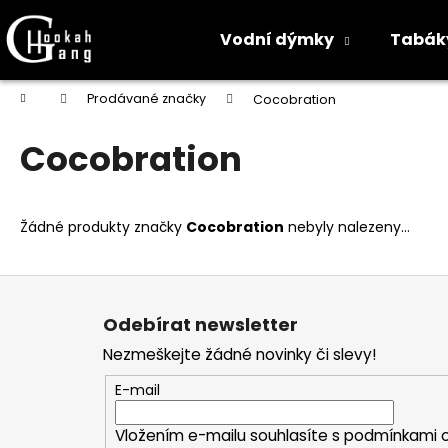
K
o
Vodní dýmky
Tabák
Zpět
Zpět
š
do
do
í
Přejít
Domů
Prodávané značky
Cocobration
na
k
obchodu
obchodu
obsah
Cocobration
Žádné produkty značky
Cocobration
nebyly nalezeny...
Z
á
Odebírat newsletter
p
Nezmeškejte žádné novinky či slevy!
a
t
E-mail
í
Vložením e-mailu souhlasíte s
podmínkami o