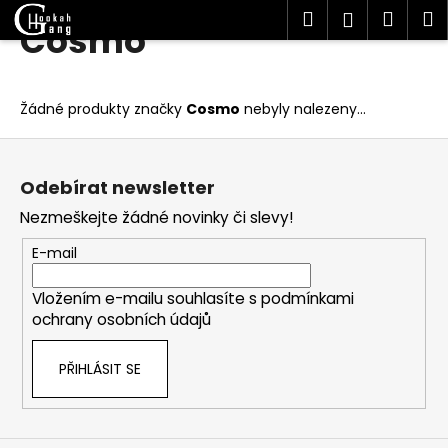
K
Hledat
Náku
M
Přihlášen
Cosmo
Přejít
o
Zpět
Zpět
na
košík
š
obsah
í
C
Žádné produkty značky
Cosmo
nebyly nalezeny...
k
o
Z
p
á
o
Odebírat newsletter
p
t
Nezmeškejte žádné novinky či slevy!
a
ř
t
E-mail
e
í
b
Vložením e-mailu souhlasíte s
podmínkami
u
ochrany osobních údajů
j
e
PŘIHLÁSIT SE
t
e
n