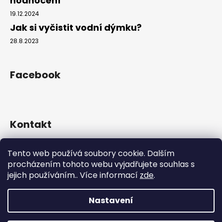
hodnocení
č
u
19.12.2024
j
Jak si vyčistit vodní dýmku?
e
28.8.2023
m
e
Facebook
Kontakt
info
@
hookahgang.cz
Tento web používá soubory cookie. Dalším
+420 739 522 572
procházením tohoto webu vyjadřujete souhlas s
hookah_gang.cz/
jejich používáním.. Více informací
zde
.
Nastavení
Vytvořil Shoptet