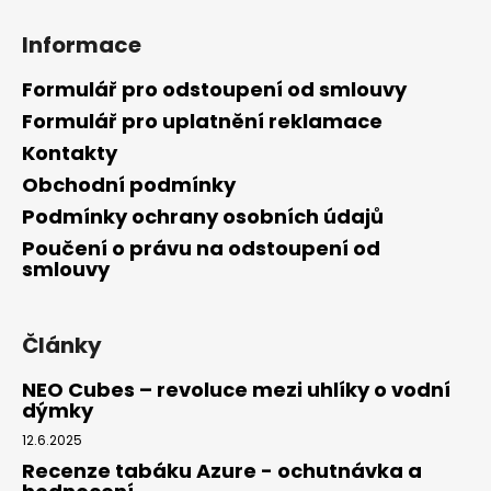
a
Informace
j
í
Formulář pro odstoupení od smlouvy
t
Formulář pro uplatnění reklamace
?
Kontakty
Obchodní podmínky
Podmínky ochrany osobních údajů
Poučení o právu na odstoupení od
HLEDAT
smlouvy
Články
D
o
NEO Cubes – revoluce mezi uhlíky o vodní
p
dýmky
o
12.6.2025
r
u
Recenze tabáku Azure - ochutnávka a