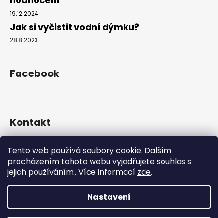
hodnocení
č
u
19.12.2024
j
Jak si vyčistit vodní dýmku?
e
28.8.2023
m
e
Facebook
Kontakt
info
@
hookahgang.cz
Tento web používá soubory cookie. Dalším
+420 739 522 572
procházením tohoto webu vyjadřujete souhlas s
hookah_gang.cz/
jejich používáním.. Více informací
zde
.
Nastavení
Vytvořil Shoptet