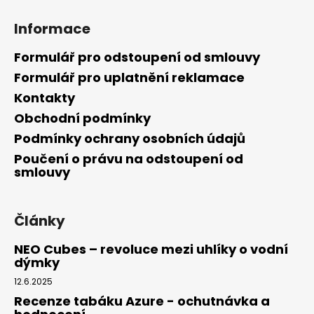
a
Informace
j
í
Formulář pro odstoupení od smlouvy
t
Formulář pro uplatnění reklamace
?
Kontakty
Obchodní podmínky
Podmínky ochrany osobních údajů
Poučení o právu na odstoupení od
HLEDAT
smlouvy
Články
D
o
NEO Cubes – revoluce mezi uhlíky o vodní
p
dýmky
o
12.6.2025
r
u
Recenze tabáku Azure - ochutnávka a