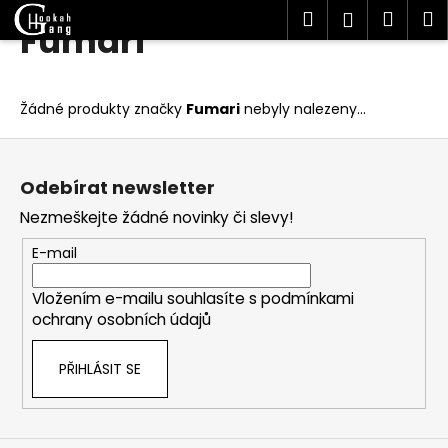
K
Hledat
Náku
M
Přihlášen
Fumari
Přejít
o
Zpět
Zpět
na
košík
š
obsah
í
C
Žádné produkty značky
Fumari
nebyly nalezeny...
k
o
Z
p
á
o
Odebírat newsletter
p
t
Nezmeškejte žádné novinky či slevy!
a
ř
t
E-mail
e
í
b
Vložením e-mailu souhlasíte s
podmínkami
u
ochrany osobních údajů
j
e
PŘIHLÁSIT SE
t
e
n