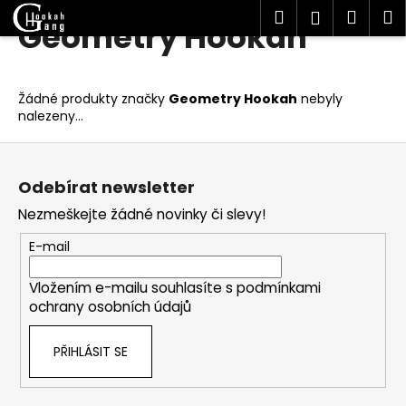
K
Hledat
Náku
M
Přihlášen
Geometry Hookah
Přejít
o
Zpět
Zpět
na
košík
š
obsah
í
C
Žádné produkty značky
Geometry Hookah
nebyly
k
nalezeny...
o
p
Z
o
á
Odebírat newsletter
t
p
ř
Nezmeškejte žádné novinky či slevy!
a
e
t
E-mail
b
í
u
Vložením e-mailu souhlasíte s
podmínkami
j
ochrany osobních údajů
e
PŘIHLÁSIT SE
t
e
n