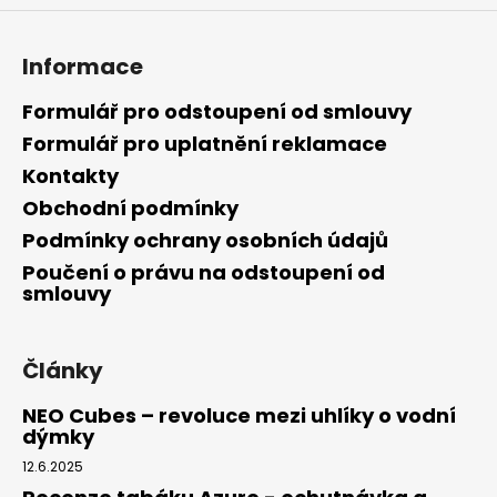
a
j
Informace
í
t
Formulář pro odstoupení od smlouvy
?
Formulář pro uplatnění reklamace
Kontakty
Obchodní podmínky
Podmínky ochrany osobních údajů
HLEDAT
Poučení o právu na odstoupení od
smlouvy
D
Články
o
p
NEO Cubes – revoluce mezi uhlíky o vodní
o
dýmky
r
12.6.2025
u