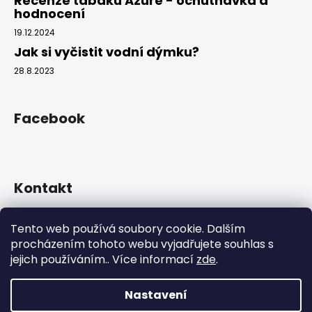
Recenze tabáku Azure - ochutnávka a
č
hodnocení
u
j
19.12.2024
e
Jak si vyčistit vodní dýmku?
m
28.8.2023
e
Facebook
Kontakt
info
@
hookahgang.cz
Tento web používá soubory cookie. Dalším
+420 739 522 572
procházením tohoto webu vyjadřujete souhlas s
hookah_gang.cz/
jejich používáním.. Více informací
zde
.
Nastavení
Vytvořil Shoptet