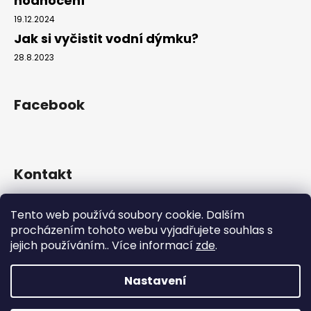
hodnocení
č
u
19.12.2024
j
Jak si vyčistit vodní dýmku?
e
28.8.2023
m
e
Facebook
Kontakt
info
@
hookahgang.cz
Tento web používá soubory cookie. Dalším
+420 739 522 572
procházením tohoto webu vyjadřujete souhlas s
hookah_gang.cz/
jejich používáním.. Více informací
zde
.
Nastavení
Vytvořil Shoptet