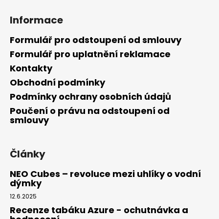
a
Informace
j
í
Formulář pro odstoupení od smlouvy
t
Formulář pro uplatnění reklamace
?
Kontakty
Obchodní podmínky
Podmínky ochrany osobních údajů
Poučení o právu na odstoupení od
HLEDAT
smlouvy
Články
D
o
NEO Cubes – revoluce mezi uhlíky o vodní
p
dýmky
o
12.6.2025
r
u
Recenze tabáku Azure - ochutnávka a