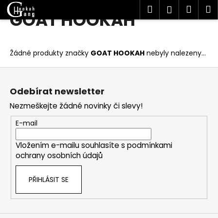
K
Hledat
Náku
M
Přihlášen
GOAT HOOKAH
Přejít
o
Zpět
Zpět
na
košík
š
obsah
í
C
Žádné produkty značky
GOAT HOOKAH
nebyly nalezeny...
k
o
Z
p
á
o
Odebírat newsletter
p
t
Nezmeškejte žádné novinky či slevy!
a
ř
t
E-mail
e
í
b
Vložením e-mailu souhlasíte s
podmínkami
u
ochrany osobních údajů
j
e
PŘIHLÁSIT SE
t
e
n