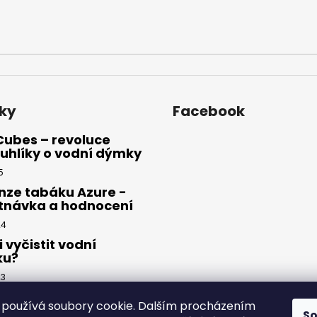
ky
Facebook
Cubes – revoluce
uhlíky o vodní dýmky
5
nze tabáku Azure -
tnávka a hodnocení
24
i vyčistit vodní
ku?
23
používá soubory cookie. Dalším procházením
S