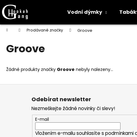
K
o
Vodní dýmky
Tabák
Zpět
Zpět
š
do
do
í
Přejít
Domů
Prodávané značky
Groove
na
k
obchodu
obchodu
obsah
Groove
Žádné produkty značky
Groove
nebyly nalezeny...
Z
á
Odebírat newsletter
p
Nezmeškejte žádné novinky či slevy!
a
t
E-mail
í
Vložením e-mailu souhlasíte s
podmínkami o