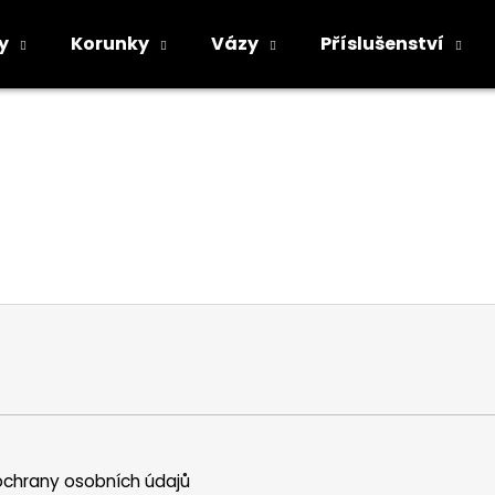
y
Korunky
Vázy
Příslušenství
Co potřebujete najít?
HLEDAT
Doporučujeme
chrany osobních údajů