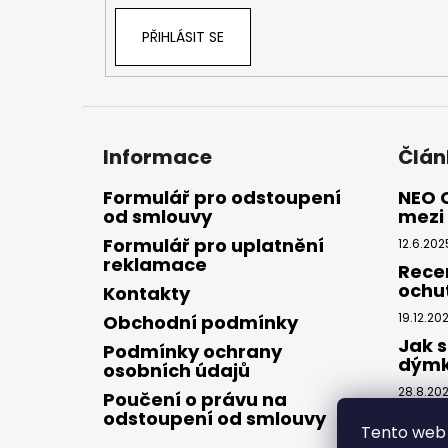
PŘIHLÁSIT SE
Informace
Člán
Formulář pro odstoupení
NEO 
od smlouvy
mezi 
Formulář pro uplatnění
12.6.202
reklamace
Rece
ochu
Kontakty
19.12.20
Obchodní podmínky
Jak s
Podmínky ochrany
dým
osobních údajů
28.8.20
Poučení o právu na
odstoupení od smlouvy
Tento web 