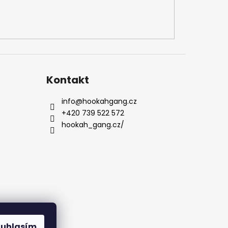
Kontakt
info
@
hookahgang.cz
+420 739 522 572
hookah_gang.cz/
ouhlasím