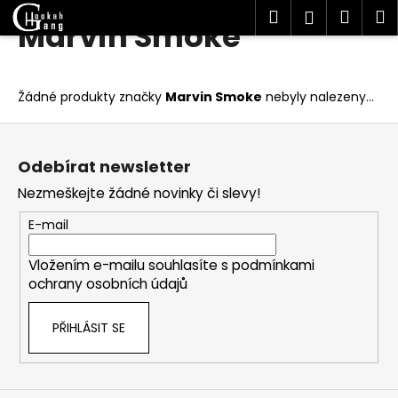
K
Hledat
Náku
M
Přihlášen
Marvin Smoke
Přejít
o
Zpět
Zpět
na
košík
š
obsah
í
C
Žádné produkty značky
Marvin Smoke
nebyly nalezeny...
k
o
Z
p
á
o
Odebírat newsletter
p
t
Nezmeškejte žádné novinky či slevy!
a
ř
t
E-mail
e
í
b
Vložením e-mailu souhlasíte s
podmínkami
u
ochrany osobních údajů
j
e
PŘIHLÁSIT SE
t
e
n