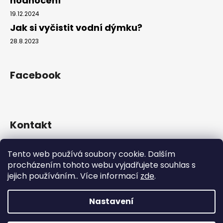
hodnocení
č
u
19.12.2024
j
Jak si vyčistit vodní dýmku?
e
28.8.2023
m
e
Facebook
Kontakt
info
@
hookahgang.cz
Tento web používá soubory cookie. Dalším
+420 739 522 572
procházením tohoto webu vyjadřujete souhlas s
hookah_gang.cz/
jejich používáním.. Více informací
zde
.
Nastavení
Vytvořil Shoptet