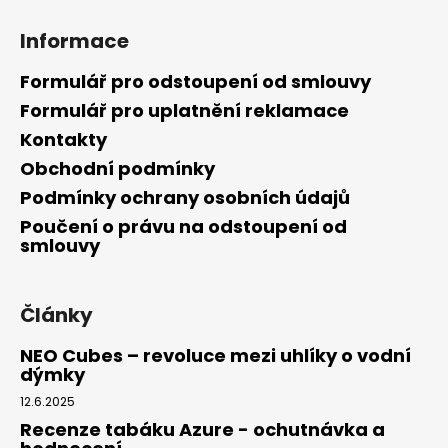
a
Informace
j
í
Formulář pro odstoupení od smlouvy
t
Formulář pro uplatnění reklamace
?
Kontakty
Obchodní podmínky
Podmínky ochrany osobních údajů
Poučení o právu na odstoupení od
HLEDAT
smlouvy
Články
D
o
NEO Cubes – revoluce mezi uhlíky o vodní
p
dýmky
o
12.6.2025
r
u
Recenze tabáku Azure - ochutnávka a