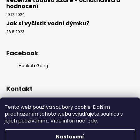
Recenze tabáku Azure - ochutnávka a
č
hodnocení
u
j
19.12.2024
e
Jak si vyčistit vodní dýmku?
m
28.8.2023
e
Facebook
Hookah Gang
Kontakt
info
@
hookahgang.cz
Tento web používá soubory cookie. Dalším
+420 739 522 572
procházením tohoto webu vyjadřujete souhlas s
hookah_gang.cz/
jejich používáním.. Více informací
zde
.
Nastavení