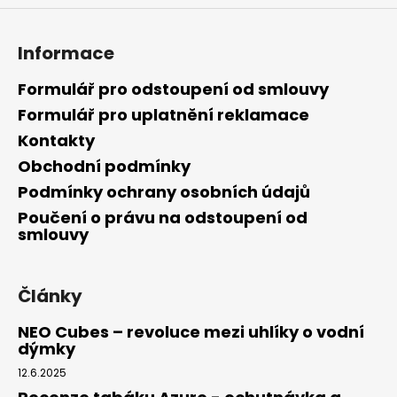
a
j
Informace
í
t
Formulář pro odstoupení od smlouvy
?
Formulář pro uplatnění reklamace
Kontakty
Obchodní podmínky
Podmínky ochrany osobních údajů
HLEDAT
Poučení o právu na odstoupení od
smlouvy
D
Články
o
p
NEO Cubes – revoluce mezi uhlíky o vodní
o
dýmky
r
12.6.2025
u