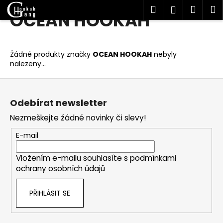
K
Hledat
Náku
M
Přihlášen
OCEAN HOOKAH
Přejít
o
Zpět
Zpět
na
košík
š
obsah
í
C
Žádné produkty značky
OCEAN HOOKAH
nebyly
k
nalezeny...
o
p
Z
o
á
Odebírat newsletter
t
p
ř
Nezmeškejte žádné novinky či slevy!
a
e
t
E-mail
b
í
u
Vložením e-mailu souhlasíte s
podmínkami
j
ochrany osobních údajů
e
PŘIHLÁSIT SE
t
e
n