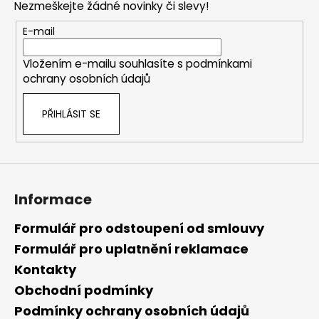
č
a
Nezmeškejte žádné novinky či slevy!
a
u
c
t
j
E-mail
í
í
e
p
m
Vložením e-mailu souhlasíte s
podmínkami
r
e
ochrany osobních údajů
v
k
PŘIHLÁSIT SE
y
v
ý
p
i
s
Informace
u
Formulář pro odstoupení od smlouvy
Formulář pro uplatnění reklamace
Kontakty
Obchodní podmínky
Podmínky ochrany osobních údajů