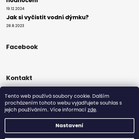
hodnocení
č
u
19.12.2024
j
Jak si vyčistit vodní dýmku?
e
28.8.2023
m
e
Facebook
Kontakt
info
@
hookahgang.cz
Tento web používá soubory cookie. Dalším
+420 739 522 572
procházením tohoto webu vyjadřujete souhlas s
hookah_gang.cz/
jejich používáním.. Více informací
zde
.
Nastavení
Vytvořil Shoptet