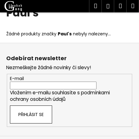
K
Hledat
Náku
M
Přihlášen
Paul's
Přejít
o
Zpět
Zpět
na
košík
š
obsah
í
C
Žádné produkty značky
Paul's
nebyly nalezeny...
k
o
Z
p
á
o
Odebírat newsletter
p
t
Nezmeškejte žádné novinky či slevy!
a
ř
t
E-mail
e
í
b
Vložením e-mailu souhlasíte s
podmínkami
u
ochrany osobních údajů
j
e
PŘIHLÁSIT SE
t
e
n