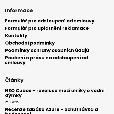
a
Informace
j
í
Formulář pro odstoupení od smlouvy
t
Formulář pro uplatnění reklamace
?
Kontakty
Obchodní podmínky
Podmínky ochrany osobních údajů
Poučení o právu na odstoupení od
HLEDAT
smlouvy
Články
D
o
NEO Cubes – revoluce mezi uhlíky o vodní
p
dýmky
o
12.6.2025
r
u
Recenze tabáku Azure - ochutnávka a