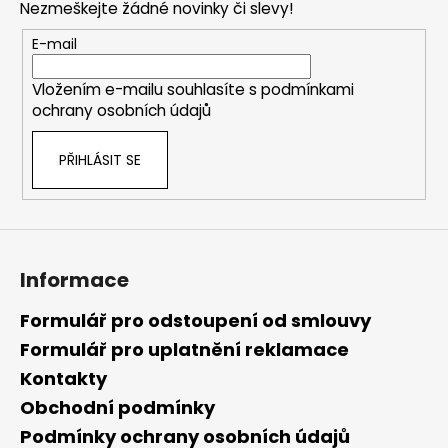
č
a
Nezmeškejte žádné novinky či slevy!
a
u
c
t
j
E-mail
í
í
e
p
m
Vložením e-mailu souhlasíte s
podmínkami
r
e
ochrany osobních údajů
v
k
PŘIHLÁSIT SE
y
v
ý
p
i
s
Informace
u
Formulář pro odstoupení od smlouvy
Formulář pro uplatnění reklamace
Kontakty
Obchodní podmínky
Podmínky ochrany osobních údajů