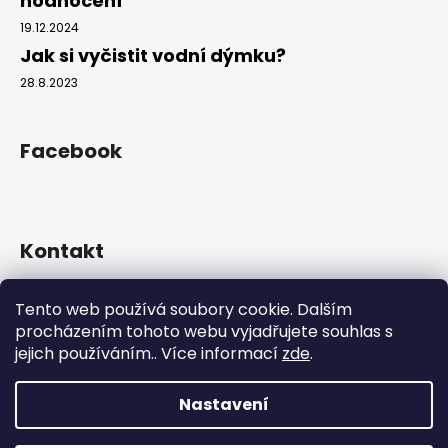
hodnocení
č
u
19.12.2024
j
Jak si vyčistit vodní dýmku?
e
28.8.2023
m
e
Facebook
Kontakt
info
@
hookahgang.cz
Tento web používá soubory cookie. Dalším
+420 739 522 572
procházením tohoto webu vyjadřujete souhlas s
hookah_gang.cz/
jejich používáním.. Více informací
zde
.
Nastavení
Vytvořil Shoptet