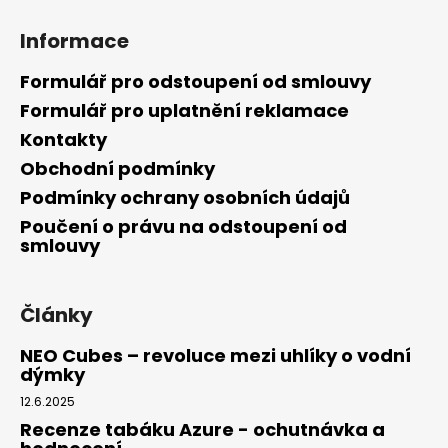
a
Informace
j
í
Formulář pro odstoupení od smlouvy
t
Formulář pro uplatnění reklamace
?
Kontakty
Obchodní podmínky
Podmínky ochrany osobních údajů
Poučení o právu na odstoupení od
HLEDAT
smlouvy
Články
D
o
NEO Cubes – revoluce mezi uhlíky o vodní
p
dýmky
o
12.6.2025
r
u
Recenze tabáku Azure - ochutnávka a