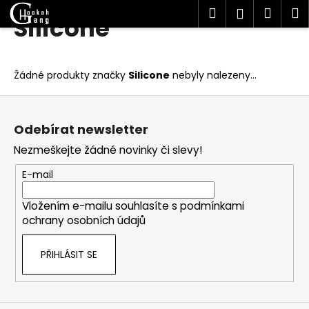
K
Hledat
Náku
M
Přihlášen
Silicone
Přejít
o
Zpět
Zpět
na
košík
š
obsah
í
C
Žádné produkty značky
Silicone
nebyly nalezeny...
k
o
Z
p
á
o
Odebírat newsletter
p
t
Nezmeškejte žádné novinky či slevy!
a
ř
t
E-mail
e
í
b
Vložením e-mailu souhlasíte s
podmínkami
u
ochrany osobních údajů
j
e
PŘIHLÁSIT SE
t
e
n