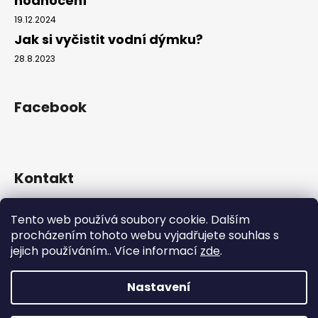
hodnocení
č
u
19.12.2024
j
Jak si vyčistit vodní dýmku?
e
28.8.2023
m
e
Facebook
Kontakt
info
@
hookahgang.cz
Tento web používá soubory cookie. Dalším
+420 739 522 572
procházením tohoto webu vyjadřujete souhlas s
hookah_gang.cz/
jejich používáním.. Více informací
zde
.
Nastavení
Vytvořil Shoptet