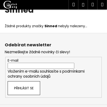
K
Hledat
Náku
M
Přihlášen
Sinned
Přejít
o
Zpět
Zpět
na
košík
š
obsah
í
C
Žádné produkty značky
Sinned
nebyly nalezeny...
k
o
Z
p
á
o
Odebírat newsletter
p
t
Nezmeškejte žádné novinky či slevy!
a
ř
t
E-mail
e
í
b
Vložením e-mailu souhlasíte s
podmínkami
u
ochrany osobních údajů
j
e
PŘIHLÁSIT SE
t
e
n