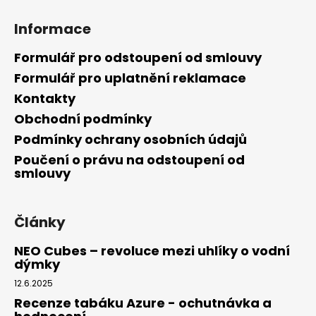
a
Informace
j
í
Formulář pro odstoupení od smlouvy
t
Formulář pro uplatnění reklamace
?
Kontakty
Obchodní podmínky
Podmínky ochrany osobních údajů
Poučení o právu na odstoupení od
HLEDAT
smlouvy
Články
D
o
NEO Cubes – revoluce mezi uhlíky o vodní
p
dýmky
o
12.6.2025
r
u
Recenze tabáku Azure - ochutnávka a