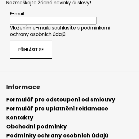
č
a
Nezmeškejte žádné novinky či slevy!
a
u
c
t
j
E-mail
í
í
e
p
m
Vložením e-mailu souhlasíte s
podmínkami
r
e
ochrany osobních údajů
v
k
PŘIHLÁSIT SE
y
v
ý
p
i
s
Informace
u
Formulář pro odstoupení od smlouvy
Formulář pro uplatnění reklamace
Kontakty
Obchodní podmínky
Podmínky ochrany osobních údajů