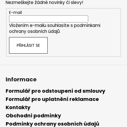
č
a
Nezmeškejte žádné novinky či slevy!
a
u
c
t
j
E-mail
í
í
e
p
m
Vložením e-mailu souhlasíte s
podmínkami
r
e
ochrany osobních údajů
v
k
PŘIHLÁSIT SE
y
v
ý
p
i
s
Informace
u
Formulář pro odstoupení od smlouvy
Formulář pro uplatnění reklamace
Kontakty
Obchodní podmínky
Podmínky ochrany osobních údajů