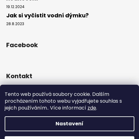
19.12.2024
Jak si vyčistit vodní dýmku?
28.8.2023
Facebook
Kontakt
info
@
hookahgang.cz
Tento web používá soubory cookie. Dalším
+420 739 522 572
procházením tohoto webu vyjadřujete souhlas s
hookah_gang.cz/
jejich používáním.. Více informací
zde
.
Nastavení
Vytvořil Shoptet
Copyright 2026
Hookah Gang
. Všechna práva vyhrazena.