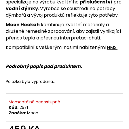
č
specializuje na výrobu kvalitního
příslušenství
pro
u
vodní dýmky
. Výrobce se soustředí na potřeby
j
dýmkařů a vývoj produktů reflektuje tyto potřeby.
e
Moon Hookah
kombinuje kvalitní materiály a
m
zkušené řemeslné zpracování, aby zajistil vynikající
e
přenos tepla a přesnou interpretaci chuti.
Kompatibilní s veškerými našimi nabízenými
HMS
.
Podrobný popis pod produktem.
Položka byla vyprodána…
Momentálně nedostupné
Kód:
2571
Značka:
Moon