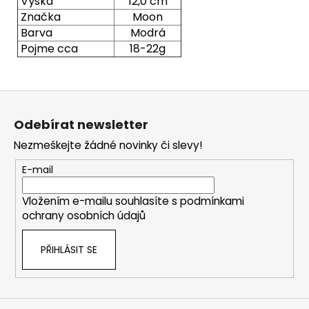
Výška
12,0 cm
Značka
Moon
Barva
Modrá
Pojme cca
18-22g
Z
á
Odebírat newsletter
p
Nezmeškejte žádné novinky či slevy!
a
t
E-mail
í
Vložením e-mailu souhlasíte s
podmínkami
ochrany osobních údajů
PŘIHLÁSIT SE