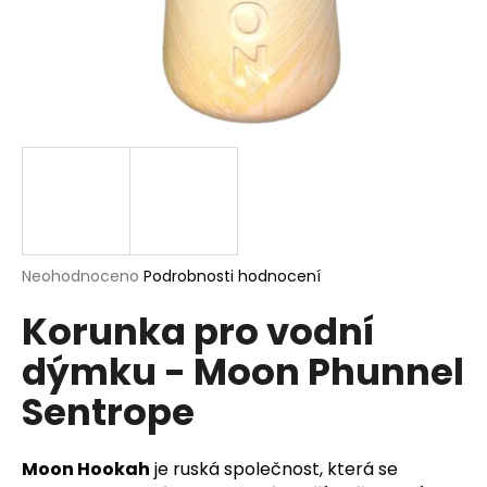
a
j
í
t
?
HLEDAT
Průměrné
Neohodnoceno
Podrobnosti hodnocení
hodnocení
Korunka pro vodní
produktu
je
D
dýmku - Moon Phunnel
0,0
o
z
p
Sentrope
5
o
hvězdiček.
r
u
Moon Hookah
je ruská společnost, která se