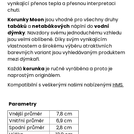
vynikající přenos tepla a přesnou interpretaci
chuti.
Korunky
Moon
jsou vhodné pro všechny druhy
tabáků
a
netabákových
náplní do
vodní
dýmky
. Navzdory svému jednoduchému vzhledu
jsou velmi oblíbené. Díky svým vynikajícím
vlastnostem a širokému výběru atraktivních
barevných variant jsou vyhledávaným produktem
mezi dýmkaři.
Každá
korunka
je ručně vyráběna a proto je
naprostým originálem.
Kompatibilní s veškerými našimi nabízenými
HMS
.
Parametry
Vnější průměr
7,8 cm
Vnitřní průměr
6,9 cm
Spodní průměr
2,8 cm