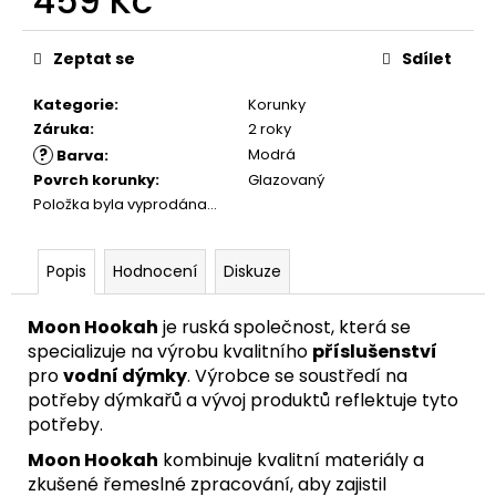
459 Kč
Měrná
cena:
Zeptat se
Sdílet
Kategorie
:
Korunky
Záruka
:
2 roky
?
Modrá
Barva
:
Povrch korunky
:
Glazovaný
Položka byla vyprodána…
Popis
Hodnocení
Diskuze
Moon Hookah
je ruská společnost, která se
specializuje na výrobu kvalitního
příslušenství
pro
vodní dýmky
. Výrobce se soustředí na
potřeby dýmkařů a vývoj produktů reflektuje tyto
potřeby.
Moon Hookah
kombinuje kvalitní materiály a
zkušené řemeslné zpracování, aby zajistil