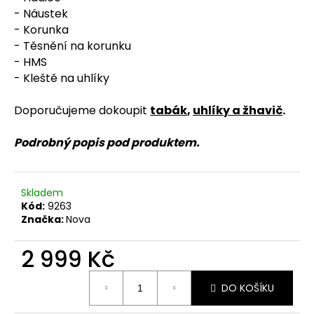
č
- Náustek
u
- Korunka
j
- Těsnění na korunku
e
m
- HMS
e
- Kleště na uhlíky
Doporučujeme dokoupit
tabák
,
uhlíky a žhavič
.
Podrobný popis pod produktem.
Skladem
Kód:
9263
Značka:
Nova
2 999 Kč
Měrná
DO KOŠÍKU
cena: