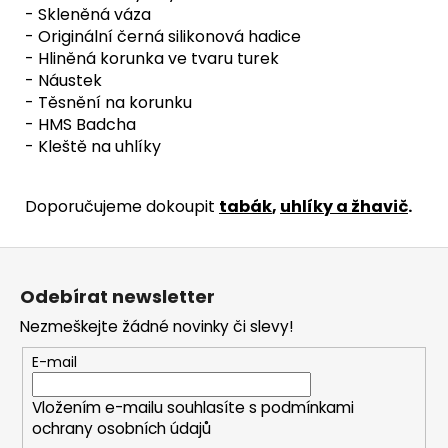
- Skleněná váza
- Originální černá silikonová hadice
- Hliněná korunka ve tvaru turek
- Náustek
- Těsnění na korunku
- HMS Badcha
- Kleště na uhlíky
Doporučujeme dokoupit
tabák
,
uhlíky a žhavič
.
Z
á
Odebírat newsletter
p
Nezmeškejte žádné novinky či slevy!
a
t
E-mail
í
Vložením e-mailu souhlasíte s
podmínkami
ochrany osobních údajů