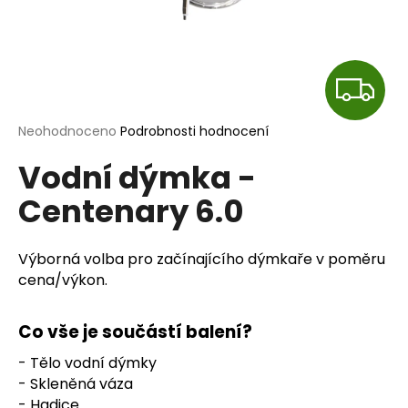
a
j
í
Z
t
?
D
Průměrné
Neohodnoceno
Podrobnosti hodnocení
hodnocení
A
Vodní dýmka -
produktu
je
R
Centenary 6.0
0,0
HLEDAT
z
M
5
hvězdiček.
Výborná volba pro začínajícího dýmkaře v poměru
A
cena/výkon.
D
o
p
Co vše je součástí balení?
o
- Tělo vodní dýmky
r
- Skleněná váza
u
- Hadice