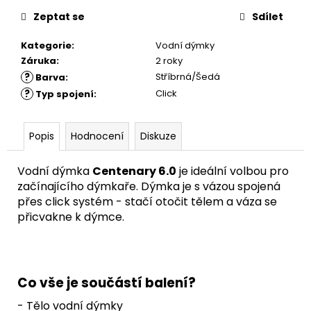
Zeptat se
Sdílet
Kategorie
:
Vodní dýmky
Záruka
:
2 roky
?
Stříbrná/Šedá
Barva
:
?
Click
Typ spojení
:
Popis
Hodnocení
Diskuze
Vodní dýmka
Centenary 6.0
je ideální volbou pro
začínajícího dýmkaře. Dýmka je s vázou spojená
přes click systém - stačí otočit tělem a váza se
přicvakne k dýmce.
Co vše je součástí balení?
- Tělo vodní dýmky