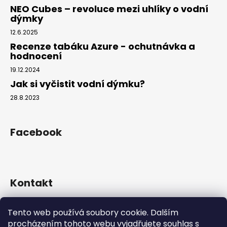
NEO Cubes – revoluce mezi uhlíky o vodní
dýmky
12.6.2025
Recenze tabáku Azure - ochutnávka a
hodnocení
19.12.2024
Jak si vyčistit vodní dýmku?
28.8.2023
Facebook
Kontakt
info
@
hookahgang.cz
Tento web používá soubory cookie. Dalším
+420 739 522 572
procházením tohoto webu vyjadřujete souhlas s